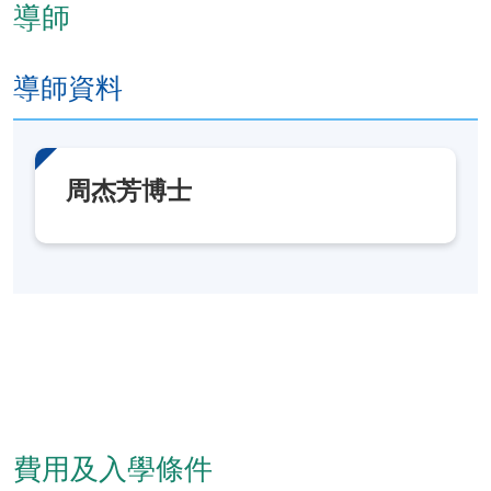
導師
綜合分析中醫經絡、穴位在痛症治療中的作用，有
針對性地選擇治痛經絡、穴位及刺激點，並能綜合
運用傳統及現代針灸方法治療痛症；
導師資料
批判性分析傳統與現代推拿的異同，運用特定推拿
手法治療痛症；
批判性評估藥治療疼痛的藥理，針對性運用中藥方
周杰芳博士
劑內服、外用制定痛症辨證治療策略。
三
.
常見痛
症
診療
此學科單元的整體學習成效：
1. 運用中醫疼痛學診斷方法，對臨床常見痛症做出診
斷和鑒別診斷；
2. 運用中醫疼痛學理論，對臨床常見痛症作出中醫辨
費用及入學條件
證；