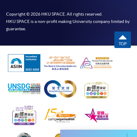
*香港大學專業進修學院Mastercard卡
持有人如欲享用十個
Copyright © 2026 HKU SPACE. All rights reserved.
月免息分期付款優惠，必須親臨本學院設有報名服務的教
HKU SPACE is a non-profit making University company limited by
學中心作付款安排。
guarantee.
如欲了解如何於網上報讀新課程及繳費，請瀏覽網上
TOP
申請/報讀指南 :
-
短期課程
-
個別學歷頒授課程
報讀同一學歷頒授課程內其他單元
個別課程為須報讀同一學歷頒授課程及其他單元或繳
交下期學費的學員，提供網上服務，如學員就讀的課
程設有此服務，課程負責人會通知學員有關程序。