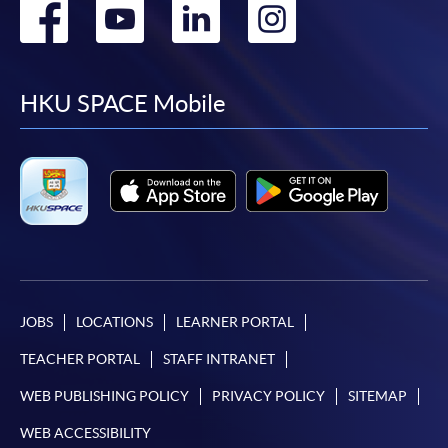
Go
Go
Go
Go
後按照指示填妥網上報名表格。
to
to
to
to
某些課程須甄選入學，並要求申請人上載課程網頁
facebook
youtube
linkedin
instag
HKU SPACE Mobile
中指定所須文件(如學歷證明)。系統只支援doc,
docx, jpg 和pdf格式之附件。
繳交所需費用
申請人可使用以下方式繳交報名費或課程費用:
繳費靈網上服務
- 申請人須先開立繳費靈戶口及設
定繳費靈網上密碼。有關如何申請繳費靈戶口及密
JOBS
LOCATIONS
LEARNER PORTAL
碼，請瀏覽繳費靈網址
http://www.ppshk.com
。
TEACHER PORTAL
STAFF INTRANET
*信用咭網上繳費服務
- 申請人可以 VISA 或
WEB PUBLISHING POLICY
PRIVACY POLICY
SITEMAP
Mastercard（包括「香港大學專業進修學院
Mastercard卡」）繳付學費。
WEB ACCESSIBILITY