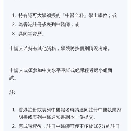
病辨證；
持有認可大學頒授的「中醫全科」學士學位；或
3. 綜合運用中醫疼痛學理論與方法，對臨床特殊痛症
制定相應的臨床治療策略；
為香港註冊或表列中醫師；或
具同等資歷。
4. 綜合運用中醫疼痛學的各種治療手段，對臨床特殊
痛症實施有針對性的治療；
申請人若持有其他資格，學院將按個別情況考慮。
5.綜合運用中醫疼痛學診療方法，對臨床特殊痛症的預
後和治療效果進行批判性評估。
申請人或須參加中文水平筆試或經課程遴選小組面
試。
五
.
臨床病案研討
註:
此學科單元的整體學習成效：
香港註冊或表列中醫報名時請連同註冊中醫執業證
1. 運用中醫四診結合現代醫學理論進行臨床痛症的診
明書或表列中醫通知書副本一併提交。
斷與鑒別診斷、辨病辨證和療效評估制定綜合性策
略，並應用於獨立臨床操作（包括體檢及中藥處方、
完成課程後，註冊中醫師可獲不多於189分的註冊