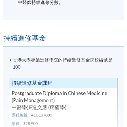
針灸、推拿治療）。
中醫師持續進修分數。
2. 批判性檢討中醫理論與方法在痛症治療的優勢與發
展前景，並提出個人見解。
持續進修基金
學員修畢課程，上課出席率達80
%或以上，通過所有考
核及考試，並取得合格成績，可按香港大學體制，經
香港大學專業進修學院的持續進修基金院校編號是
香港大學專業進修學院頒授「中醫學深造文憑（疼痛
100
學）」學銜。
持續進修基金課程
Postgraduate Diploma in Chinese Medicine
(Pain Management)
中醫學深造文憑 (疼痛學)
課程編號
41G107083
學費
$28,900