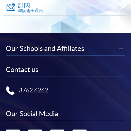
逢周二、周五，7:00pm - 10:00pm
訂閱
報名辦法
學院電子通訊
網上報名服務
地點
香港大學專業進修學院提供24小時網上報名及繳費服
務，申請人可通過網上申請個別學歷頒授課程和報讀
北角城教學中心
大部份公開招生的課程(以先到先得形式報名的課程)。
Our Schools and Affiliates
申請人可在網上使用「繳費靈」(PPS) (不適用於手
機)、VISA 或 Mastercard。除上述支付方式之外，如就
讀學歷頒授課程設有網上服務，在學學員亦可以「微
Contact us
信支付」(Online WeChat Pay) 、「支付寶」(Online
Alipay) 或 「轉數快」(FPS) 繳付學費。
3762 6262
報讀新課程
Our Social Media
填寫網上報名表格
申請人可按該課程網頁的右上角的
圖示進入網上服務網頁，然