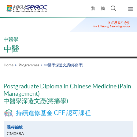
Skip
Open
繁
簡
to
Togg
main
search
navi
Main
content
panel
content
start
中醫學
中醫
Home
Programmes
中醫學深造文憑(疼痛學)
Postgraduate Diploma in Chinese Medicine (Pain
Management)
中醫學深造文憑(疼痛學)
持續進修基金 CEF 認可課程
課程編號
CM058A