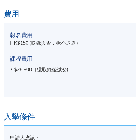
3. 綜合運用中醫疼痛學理論與方法，對臨床常見痛症
費用
制定臨床治療策略；
4. 綜合運用中醫疼痛學的各種治療手段，對臨床常見
報名費用
痛症實施有針對性的治療；
HK$150 (取錄與否，概不退還）
5. 綜合運用中醫疼痛學診療方法，客觀評估臨床常見
課程費用
痛症的預後和治療效果。
$28,900（獲取錄後繳交)
四
.
特殊痛症的辨證論治
此學科單元的整體學習成效：
1. 運用中醫疼痛學診斷與鑒別診斷方法，診斷一些臨
入學條件
床特殊痛症；
2. 運用中醫疼痛學理論，對臨床特殊痛症作出中醫辨
申請人應該：