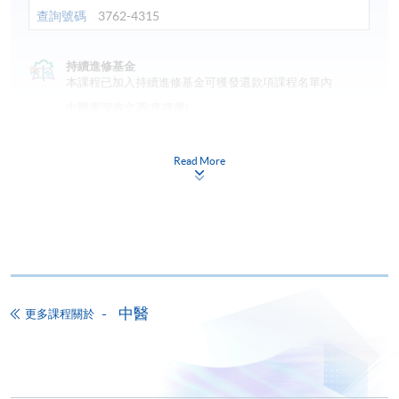
查詢號碼
3762-4315
持續進修基金
本課程已加入持續進修基金可獲發還款項課程名單內
中醫學深造文憑(疼痛學)
本課程在資歴架構下獲得認可 (資歴架構第6級)
"幾千年的中醫治痛經驗是很值得我們後人繼承和發揚
Read More
光大，我們要努力學習和運用這些傳統方法治療痛
症，為解除香港人的痛楚而盡一分力。" 周
杰芳博士
申請
報名代碼
2445-CM058A
現時接受報名
中醫
更多課程關於
網上報名
立即報名
日期 / 時間
申請表
下載申請表