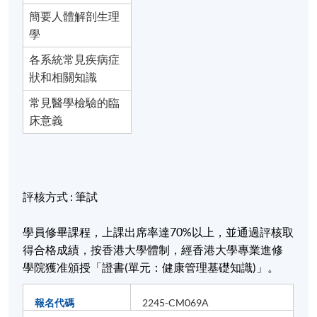
簡要人體解剖生理
學
各系統常見疾病症
狀和相關知識
常見醫學檢驗的臨
床意義
評核方式
:
筆試
學員修畢課程，上課出席率達
70%
以上，並通過評核取
得合格成績，按香港大學體制，經香港大學專業進修
學院獲准頒授「證書
(
單元：健康管理基礎知識
)
」。
報名代碼
2245-CM069A