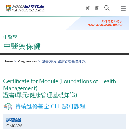
Skip
Open
繁
簡
to
Togg
main
search
navi
Main
content
panel
content
start
中醫學
中醫藥保健
Home
Programmes
證書(單元:健康管理基礎知識)
Certificate for Module (Foundations of Health
Management)
證書(單元:健康管理基礎知識)
持續進修基金 CEF 認可課程
課程編號
CM069A