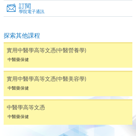
某些課程須甄選入學，並要求申請人上載課程網頁
訂閱
中指定所須文件(如學歷證明)。系統只支援doc,
學院電子通訊
docx, jpg 和pdf格式之附件。
繳交所需費用
探索其他課程
申請人可使用以下方式繳交報名費或課程費用:
實用中醫學高等文憑(中醫營養學)
中醫藥保健
繳費靈網上服務
- 申請人須先開立繳費靈戶口及設
定繳費靈網上密碼。有關如何申請繳費靈戶口及密
實用中醫學高等文憑(中醫美容學)
碼，請瀏覽繳費靈網址
http://www.ppshk.com
。
中醫藥保健
*信用咭網上繳費服務
- 申請人可以 VISA 或
Mastercard（包括「香港大學專業進修學院
中醫學高等文憑
Mastercard卡」）繳付學費。
中醫藥保健
*香港大學專業進修學院Mastercard卡
持有人如欲享用十個
月免息分期付款優惠，必須親臨本學院設有報名服務的教