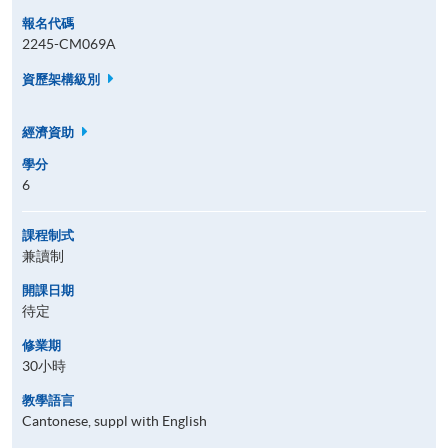
報名代碼
2245-CM069A
資歷架構級別
經濟資助
學分
6
課程制式
兼讀制
開課日期
待定
修業期
30小時
教學語言
Cantonese, suppl with English