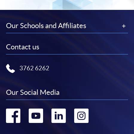
學中心作付款安排。
如欲了解如何於網上報讀新課程及繳費，請瀏覽網上
Our Schools and Affiliates
申請/報讀指南 :
-
短期課程
Contact us
-
個別學歷頒授課程
3762 6262
報讀同一學歷頒授課程內其他單元
個別課程為須報讀同一學歷頒授課程及其他單元或繳
Our Social Media
交下期學費的學員，提供網上服務，如學員就讀的課
程設有此服務，課程負責人會通知學員有關程序。
Go
Go
Go
Go
網上支付可通過「繳費靈」(PPS) (不適用於手機)、
to
to
to
to
VISA 或 Mastercard、「微信支付」(Online WeChat