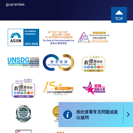
往報名中心或以郵遞方式遞交。
guarantee.
TOP
報讀同一學歷頒授課程內其他單元
​學院為學歷頒授課程特設「註冊及學費通知」，適
用於一般學歷頒授課程。
課程負責人會為學員送上「註冊及學費通知」
(「通知」)，請填妥有關「通知」，並親往報名中
心或以郵遞方式，遞交「通知」及繳交所需費用。
有關繳費詳情，請參閱
付款方法
。如對報名程序有任
何疑問，請詳閱個別課程資料，或聯絡有關課程負責
人或報名中心。
按此查看常見問題或提
出疑問
課程/科目報名注意事項: