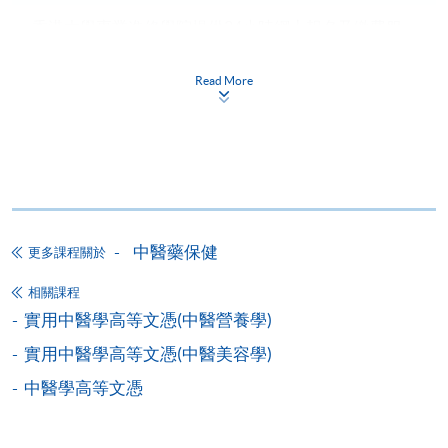
香港大學專業進修學院提供24小時網上報名及繳費服
務，申請人可通過網上申請個別學歷頒授課程和報讀
大部份公開招生的課程(以先到先得形式報名的課程)。
Read More
申請人可在網上使用「繳費靈」(PPS) (不適用於手
機)、VISA 或 Mastercard。除上述支付方式之外，如就
讀學歷頒授課程設有網上服務，在學學員亦可以「微
信支付」(Online WeChat Pay) 、「支付寶」(Online
Alipay) 或 「轉數快」(FPS) 繳付學費。
中醫藥保健
更多課程關於
報讀新課程
相關課程
實用中醫學高等文憑(中醫營養學)
填寫網上報名表格
申請人可按該課程網頁的右上角的
實用中醫學高等文憑(中醫美容學)
圖示進入網上服務網頁，然
中醫學高等文憑
後按照指示填妥網上報名表格。