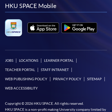
Pay) 、「支付寶」(Online Alipay) 或 「轉數快」(FPS)
facebook
youtube
linkedin
instag
HKU SPACE Mobile
繳付學費。
親身報名/郵遞
報讀新課程
凡以「先到先得」為取錄方式的課程，請填妥
JOBS
LOCATIONS
LEARNER PORTAL
SF26報名表，親往
報名中心
或以郵遞方式連同學
TEACHER PORTAL
STAFF INTRANET
費以及所需證明文件呈交。
WEB PUBLISHING POLICY
PRIVACY POLICY
SITEMAP
[
下載報名表SF26
]
WEB ACCESSIBILITY
申請學歷頒授及專業課程可能需要其他資料，報名
表可向報名中心或有關課程負責人索取。填妥申請
Copyright © 2026 HKU SPACE. All rights reserved.
表格後，請連同報名費/學費以及所需證明文件親
HKU SPACE is a non-profit making University company limited by