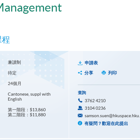
 Management
課程
兼讀制
申請表
待定
分享
列印
24個月
查詢
Cantonese, suppl with
English
3762 4210
3104 0236
第一階段：$13,860
第二階段：$11,880
samson.suen@hkuspace.hku
有疑問？歡迎在此提出