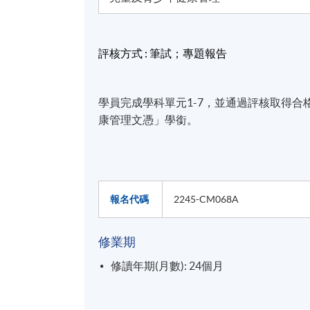
評核方式
:
筆試
；
專題報告
學員完成學科單元1-7，並通過評核取得
康管理文憑」學銜。
報名代碼
2245-CM068A
修業期
修讀年期(月數): 24個月