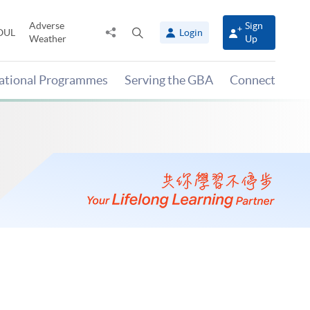
Adverse
Sign
Share
Open
OUL
Login
Weather
Up
to
search
panel
national Programmes
Serving the GBA
Connect