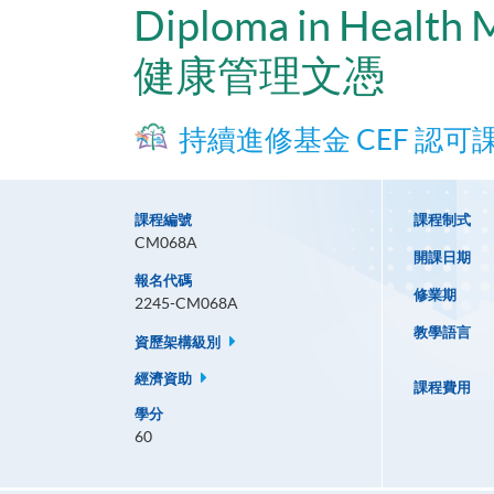
Diploma in Health
健康管理文憑
持續進修基金 CEF 認可
課程編號
課程制式
CM068A
開課日期
報名代碼
修業期
2245-CM068A
教學語言
資歷架構級別
經濟資助
課程費用
學分
60