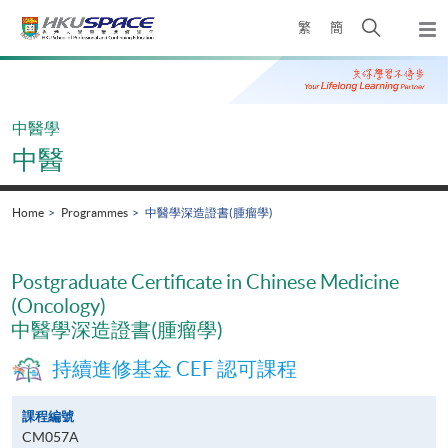
Skip
Open
繁
簡
to
Togg
main
search
navi
Main
content
panel
content
start
中醫學
中醫
Home
Programmes
中醫學深造證書(腫瘤學)
Postgraduate Certificate in Chinese Medicine
(Oncology)
中醫學深造證書(腫瘤學)
持續進修基金 CEF 認可課程
課程編號
CM057A