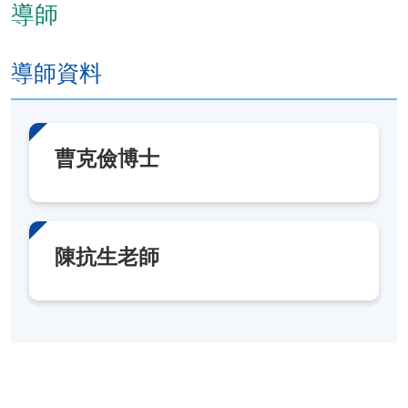
導師
對臨床常見不同腫瘤病作出合理中醫診斷和中西醫
鑒別診斷；
導師資料
準確判斷臨床常見腫瘤病的中醫切入點，制定中醫
綜合治療策略和針對性治療方案；
提出對中醫腫瘤學理論或中醫腫瘤療法的個人見
曹克儉博士
解；
通過小組討論，批判性檢討中醫腫瘤學在整體醫療
系統中的作用和優勢。
陳抗生老師
三.
臨床病案研討
此學科單元的整體學習成效：
施行臨床常見腫瘤病的診斷和鑒別診斷，書寫完整
中醫腫瘤病歷；