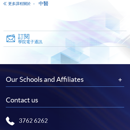
中醫
更多課程關於
網上報名服務
香港大學專業進修學院提供24小時網上報名及繳費服
務，申請人可通過網上申請個別學歷頒授課程和報讀
大部份公開招生的課程(以先到先得形式報名的課程)。
訂閱
申請人可在網上使用「繳費靈」(PPS) (不適用於手
學院電子通訊
機)、VISA 或 Mastercard。除上述支付方式之外，如就
讀學歷頒授課程設有網上服務，在學學員亦可以「微
信支付」(Online WeChat Pay) 、「支付寶」(Online
Alipay) 或 「轉數快」(FPS) 繳付學費。
Our Schools and Affiliates
報讀新課程
Contact us
填寫網上報名表格
申請人可按該課程網頁的右上角的
圖示進入網上服務網頁，然
3762 6262
後按照指示填妥網上報名表格。