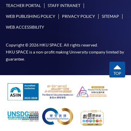
TEACHER PORTAL
STAFF INTRANET
月免息分期付款優惠，必須親臨本學院設有報名服務的教
學中心作付款安排。
WEB PUBLISHING POLICY
PRIVACY POLICY
SITEMAP
WEB ACCESSIBILITY
如欲了解如何於網上報讀新課程及繳費，請瀏覽網上
申請/報讀指南 :
Copyright © 2026 HKU SPACE. All rights reserved.
-
短期課程
HKU SPACE is a non-profit making University company limited by
guarantee.
-
個別學歷頒授課程
TOP
報讀同一學歷頒授課程內其他單元
個別課程為須報讀同一學歷頒授課程及其他單元或繳
交下期學費的學員，提供網上服務，如學員就讀的課
程設有此服務，課程負責人會通知學員有關程序。
網上支付可通過「繳費靈」(PPS) (不適用於手機)、