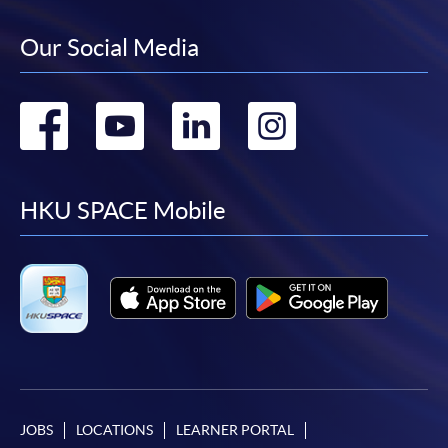
某些課程須甄選入學，並要求申請人上載課程網頁
Our Social Media
中指定所須文件(如學歷證明)。系統只支援doc,
docx, jpg 和pdf格式之附件。
Go
Go
Go
Go
繳交所需費用
to
to
to
to
申請人可使用以下方式繳交報名費或課程費用:
facebook
youtube
linkedin
instag
HKU SPACE Mobile
繳費靈網上服務
- 申請人須先開立繳費靈戶口及設
定繳費靈網上密碼。有關如何申請繳費靈戶口及密
碼，請瀏覽繳費靈網址
http://www.ppshk.com
。
*信用咭網上繳費服務
- 申請人可以 VISA 或
Mastercard（包括「香港大學專業進修學院
Mastercard卡」）繳付學費。
JOBS
LOCATIONS
LEARNER PORTAL
*香港大學專業進修學院Mastercard卡
持有人如欲享用十個