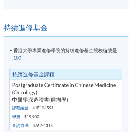
逢周三，7:00pm - 10:00pm
修業期
持續進修基金
一年兼讀制
地點
香港大學專業進修學院的持續進修基金院校編號是
100
金鐘教學中心
持續進修基金課程
Postgraduate Certificate in Chinese Medicine
(Oncology)
中醫學深造證書(腫瘤學)
課程編號
41E104591
學費
$19,900
查詢號碼
3762-4315