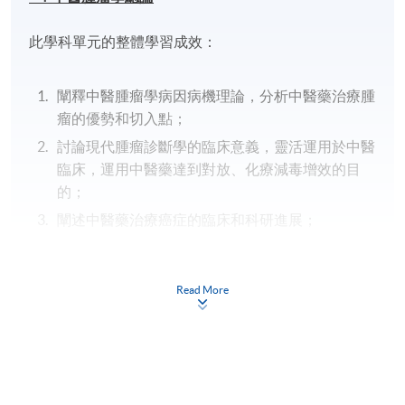
此學科單元的整體學習成效：
闡釋中醫腫瘤學病因病機理論，分析中醫藥治療腫
瘤的優勢和切入點；
討論現代腫瘤診斷學的臨床意義，靈活運用於中醫
臨床，運用中醫藥達到對放、化療減毒增效的目
的；
闡述中醫藥治療癌症的臨床和科研進展；
運用中醫心理調攝技能，與病人有效溝通；
運用相關中醫四診方法和辨證辨病原則制定整體治
Read More
療策略。
二.
中醫腫瘤學各論
此學科單元的整體學習成效：