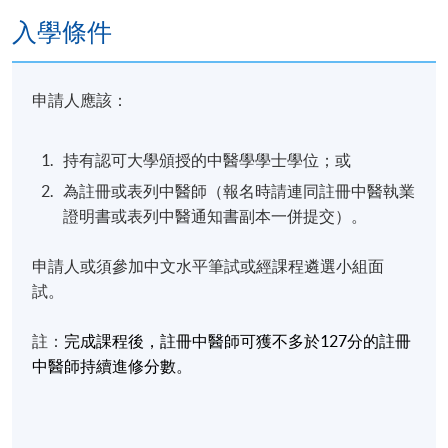
入學條件
申請人應該：
"如何發揮中醫中藥治療癌症優勢更好地為廣大市民服
務，已成為我們中醫教育的迫切任務，中醫腫瘤學課
持有認可大學頒授的中醫學學士學位；或
程得到了中醫業內人士的歡迎與認同，希望通過該課
為註冊或表列中醫師（報名時請連同註冊中醫執業
程的學習能夠為香港培養出更多的中醫腫瘤專科人
證明書或表列中醫通知書副本一併提交）。
才。”
申請人或須參加中文水平筆試或經課程遴選小組面
曹克儉博士
試。
報名代碼
2445-CM057A
註：
完成課程後，註冊中醫師可獲不多於
127
分的註冊
中醫師持續進修分數。
現時接受報名
日期 / 時間