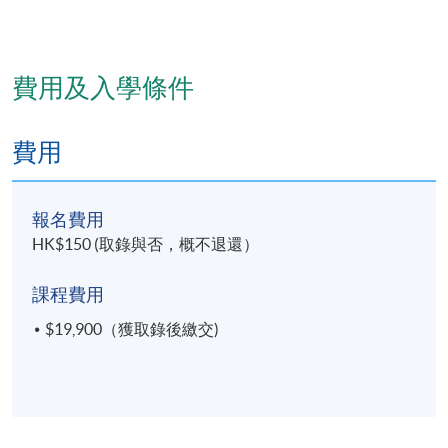
運用中醫療法治療常見腫瘤疾病；
獨立處理臨床腫瘤病例，提出及時、有效的治療策
略及方法。
費用及入學條件
費用
學員修畢課程，上課出席率達80
%或以上，通過所有考
核及考試，並取得合格成績，可按香港大學體制，經
香港大學專業進修學院頒授「中醫學深造證書（腫瘤
報名費用
學）」學銜。
HK$150 (取錄與否，概不退還）
課程費用
$19,900（獲取錄後繳交)