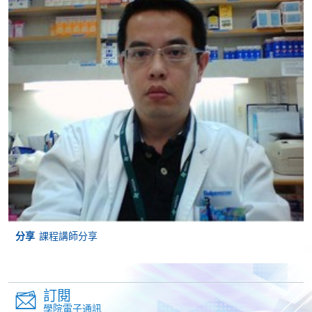
檔案格式必須為
doc, docx, jpg 或 pdf ，其解像度必
須為
300dpi 或以上，照片檔案將
不
獲受理。
*申請人如親身報名，將被要求出示身分證或護照以核
實身份；如以郵遞方式報名，則須附以身分證或護照
副本以供核對之用。
付款方法
1. 現金、「易辦事」(EPS)、微信支付 (WeChat Pay) 或
支付寶( Alipay)
申請人可親臨學院任何一所報名中心，以現金或「易
辦事」(EPS)、微信支付 (WeChat Pay) 或支付寶
(Alipay) 繳付學費。
分享
課程講師分享
2. 支票或銀行本票
如以劃線支票或銀行本票繳付，抬頭請註明「香港大
訂閱
學專業進修學院」。支票背面請寫上課程名稱及申請
學院電子通訊