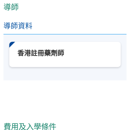
處方藥物
(12
小時
)—
普通科用藥範圍
導師
特定人群用藥
(9
小時
)
安全使用藥物
(8
小時
)
導師資料
香港註冊藥劑師
報名代碼
2440-HS077A
現時接受報名
日期 / 時間
逢周五，7:00pm - 10:00pm
修業期
為期七個月
費用及入學條件