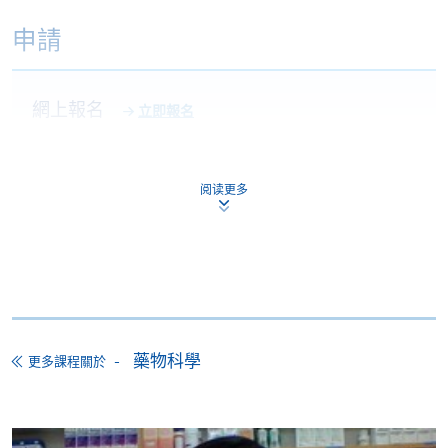
申請
網上報名
立即報名
申請表
下載申請表
阅读更多
報名辦法
於截止日期前，將填妥的報名表格連同學歷證明副本
及身份證副本*，經以下途徑遞交：
親身前往任何一間報名中心遞交；或
郵寄至本課程組辦公室：香港北角英皇道250號北角
藥物科學
更多課程關於
城中心13樓香港大學專業進修學院，SWAS - Miss
Lily Chan 收。
經網上報名，並上傳清晰的學歷證明及身份證檔案，