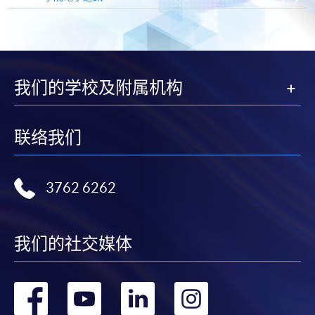
人姓名。 閣下可：
親臨學院各報名中心遞交劃線支票或本票、報名表格
及有關證明文件；
我们的学校及附属机构
或可將上述文件一併郵寄至本課程組辦公室：香港北
角英皇道250號北角城中心13樓香港大學專業進修學
院，SWAS – Miss Lily Chan 收，惟學院對郵遞失誤而
联络我们
遺失的支票概不負責。
3. VISA╱Mastercard卡
3762 6262
申請人可親臨學院任何一所報名中心，以VISA或
Mastercard卡繳付學費。申請人如同是「香港大學專
業進修學院Mastercard卡」持有人，以該Mastercard
我们的社交媒体
卡付款報讀港幣2,000元或以上之課程，可享有十個月
免息分期付款優惠。詳情請向學院報名中心職員查
转
转
转
转
詢。