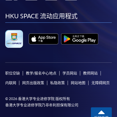
到
到
到
到
4. 網上繳費服務
所有公開招生的課程（以先到先得形式報名的課程）
facebook
youtube
linkedin
instag
HKU SPACE 流动应用程式
及個別學歷頒授課程提供網上報讀及繳費服務，申請
人可在網上使用「繳費靈」、VISA或萬事達卡繳付學
費。詳情請參閱網上服務的網頁。
注意事項
如報讀的短期課程開課在即，學院可要求申請人以
現金、易辦事或信用卡（Visa或Mastercard卡）繳
付學費。
除由學院裁定的特殊情況（例如課程因報名人數不
职位空缺
教学/报名中心地点
学员网站
教师网站
足而取消）之外，一切已繳費用概不退還。如獲學
内联网
网页出版政策
私隐政策
网站地图
无障碍网页
院批准退還款項，以現金、易辦事、支票或繳費靈
繳交之款項，將以支票退款；以信用卡繳交之款
項，退款將直接退還到支付款項時使用的信用卡戶
© 2026 香港大学专业进修学院 版权所有
香港大学专业进修学院乃非牟利担保有限公司
口。
除本學院網頁所列明的學費外，個別課程或有其他