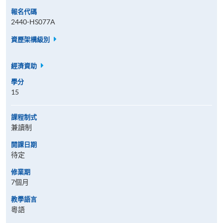
報名代碼
2440-HS077A
資歷架構級別
經濟資助
學分
15
課程制式
兼讀制
開課日期
待定
修業期
7個月
教學語言
粵語