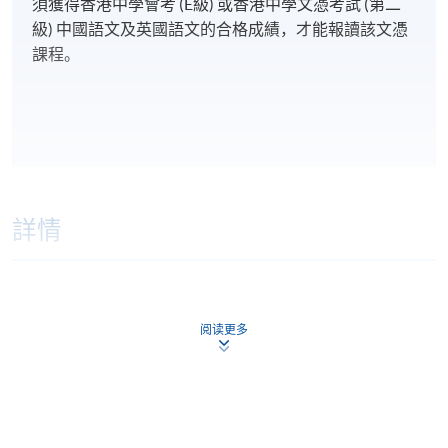
須獲得香港中學會考 (E級) 或香港中學文憑考試 (第二
級) 中國語文及英國語文的合格成績，才能報讀該文憑
課程。
詳情
課程內容
阅读更多
配藥的操作及程序
(11
小時
)
配藥的場合
(9
小時
)
非處方藥物
(
18小時
)—OTC
手冊內容講授
藥物的作用
(
3小時
)