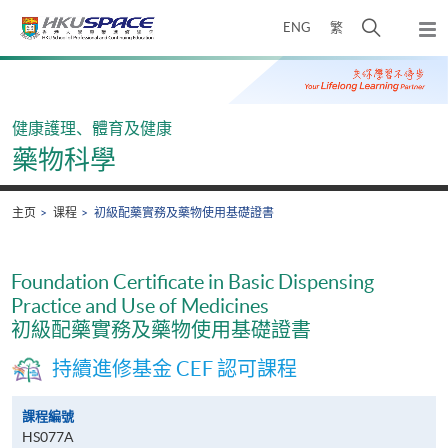
Skip
打
ENG
繁
to
弹
main
开
出
Main
content
搜
主
content
菜
寻
start
单
介
健康護理、體育及健康
面
藥物科學
主页
课程
初級配藥實務及藥物使用基礎證書
Foundation Certificate in Basic Dispensing
Practice and Use of Medicines
初級配藥實務及藥物使用基礎證書
持續進修基金 CEF 認可課程
課程編號
HS077A