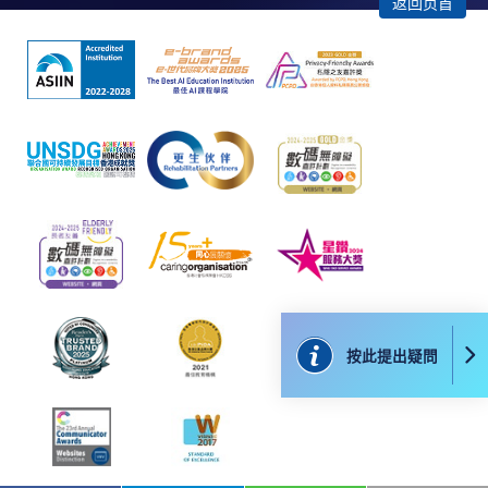
返回页首
額外收費，詳情請參閱有關之課程小冊子或聯絡有
關學科職員。
學費及學額不得轉讓他人。一經取錄，學員不得轉
讀其他課程，惟學院對特殊情況可酌情處理。轉讀
申請一經批准，學員須繳付每一項申請港幣120元
手續費。
學院對郵遞失誤而遺失的支票或本票、付款收據或
個人資料，概不負責。
若學員有意申請額外收據，請把填妥之申請表、貼
上足夠郵資的回郵信封、連同劃線支票交回本學
院。每張收據申請費用為港幣30元。支票抬頭註
明「香港大學專業進修學院」。補發的學費收據通
按此提出疑問
常於課程完結後寄出。