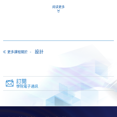
阅读更多
申請
申請表
下載申請表
報名辦法
設計
更多課程關於
請填妥SF26報名表，連同報名費、身份證明文件正、
副本、學歷證明文件正、副本交到本學院的報名中
心；如以支票付款，抬頭請寫上「香港大學專業進修
學院」。
訂閱
學院電子通訊