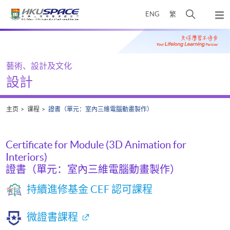
Skip
打
ENG
繁
to
弹
main
开
出
Main
content
搜
主
content
菜
寻
start
单
介
藝術、設計及文化
面
設計
主页
课程
證書（單元：室內三維電腦動畫製作）
Certificate for Module (3D Animation for
Interiors)
證書（單元：室內三維電腦動畫製作）
持續進修基金 CEF 認可課程
微證書課程