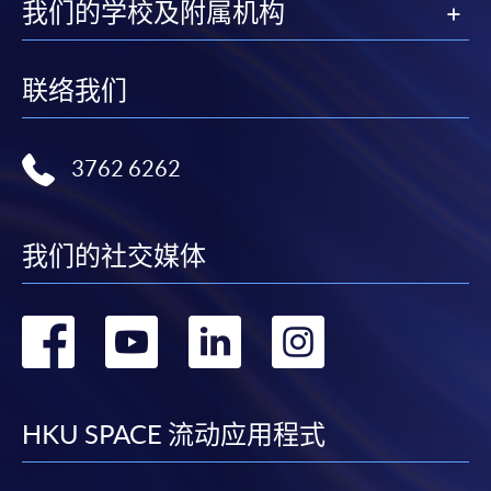
我们的学校及附属机构
联络我们
3762 6262
我们的社交媒体
转
转
转
转
到
到
到
到
facebook
youtube
linkedin
instag
HKU SPACE 流动应用程式