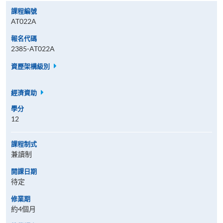
課程編號
AT022A
報名代碼
2385-AT022A
資歷架構級別
經濟資助
學分
12
課程制式
兼讀制
開課日期
待定
修業期
約4個月