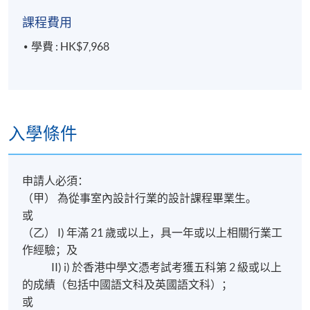
16 講
課程費用
每講3小時
學費 : HK$7,968
地點
港島東分校
入學條件
申請人必須：
（甲） 為從事室內設計行業的設計課程畢業生。
或
（乙） I) 年滿 21 歲或以上，具一年或以上相關行業工
作經驗；及
II) i) 於香港中學文憑考試考獲五科第 2 級或以上
的成績（包括中國語文科及英國語文科）；
或