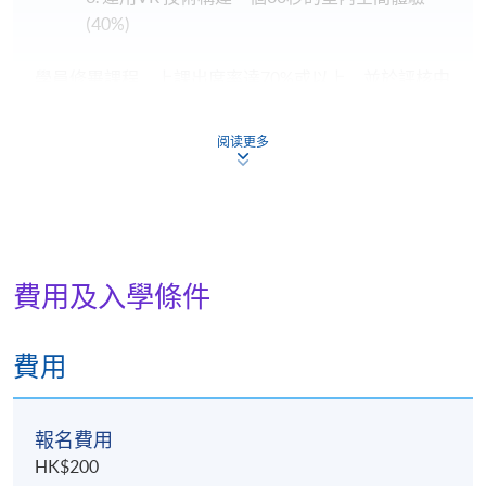
(40%)
學員修畢課程﹐上課出席率達70%或以上﹐並於評核中
獲得合格成績，將按香港大學體制，經香港大學專業
進修學院頒授「證書（單元：室內三維電腦動畫製
阅读更多
作）」
報名代碼
2385-AT022A
費用及入學條件
費用
日期 / 時間
逢周四，7:00pm - 10:00pm
報名費用
HK$200
修業期