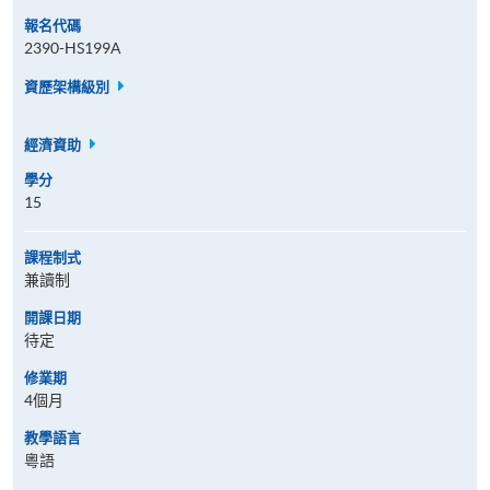
報名代碼
2390-HS199A
資歷架構級別
經濟資助
學分
15
課程制式
兼讀制
開課日期
待定
修業期
4個月
教學語言
粵語