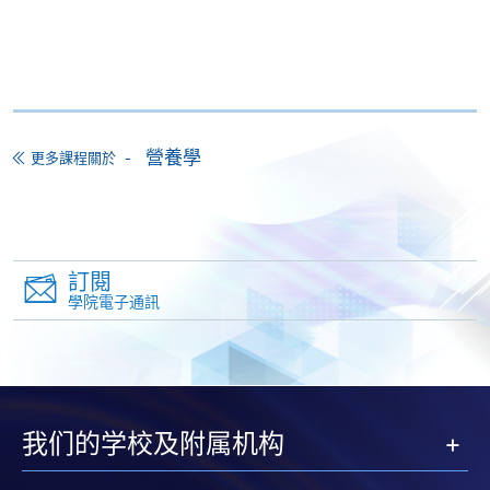
大部份公開招生的課程(以先到先得形式報名的課程)。
申請人可在網上使用「繳費靈」(PPS) (不適用於手
機)、VISA 或 Mastercard。除上述支付方式之外，如就
讀學歷頒授課程設有網上服務，在學學員亦可以「微
信支付」(Online WeChat Pay) 、「支付寶」(Online
營養學
Alipay) 或 「轉數快」(FPS) 繳付學費。
更多課程關於
報讀新課程
訂閱
填寫網上報名表格
學院電子通訊
申請人可按該課程網頁的右上角的
圖示進入網上服務網頁，然
後按照指示填妥網上報名表格。
某些課程須甄選入學，並要求申請人上載課程網頁
我们的学校及附属机构
中指定所須文件(如學歷證明)。系統只支援doc,
docx, jpg 和pdf格式之附件。