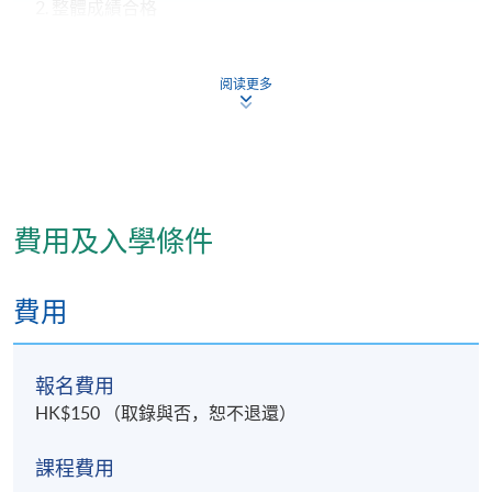
2. 整體成績合格
報名代碼
2390-HS199A
阅读更多
現時接受報名
日期 / 時間
費用及入學條件
逢周三，6:45pm - 9:45pm
修業期
費用
4個月
報名費用
地點
HK$150 （取錄與否，恕不退還）
香港大學專業進修學院教學中心 (銅鑼灣/炮台山/北
角)
課程費用