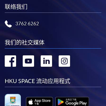
联络我们
繳交所需費用
3762 6262
申請人可使用以下方式繳交報名費或課程費用:
繳費靈網上服務
- 申請人須先開立繳費靈戶口及設
我们的社交媒体
定繳費靈網上密碼。有關如何申請繳費靈戶口及密
碼，請瀏覽繳費靈網址
http://www.ppshk.com
。
转
转
转
转
*信用咭網上繳費服務
- 申請人可以 VISA 或
Mastercard（包括「香港大學專業進修學院
到
到
到
到
Mastercard卡」）繳付學費。
facebook
youtube
linkedin
instag
HKU SPACE 流动应用程式
*香港大學專業進修學院Mastercard卡
持有人如欲享用十個
月免息分期付款優惠，必須親臨本學院設有報名服務的教
學中心作付款安排。