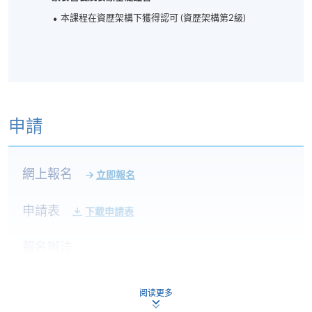
本課程在資歴架構下獲得認可 (資歴架構第2級)
申請
網上報名
立即報名
申請表
下載申請表
報名辦法
網上報名服務
香港大學專業進修學院提供24小時網上報名及繳費服
阅读更多
務，申請人可通過網上申請個別學歷頒授課程和報讀