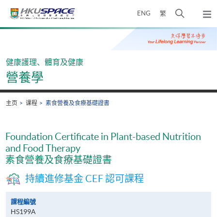
Skip
打
ENG
繁
to
弹
main
开
出
Main
content
搜
主
content
菜
寻
start
单
介
健康護理、體育及健康
面
營養學
主页
课程
素食營養及食療基礎證書
Foundation Certificate in Plant-based Nutrition
and Food Therapy
素食營養及食療基礎證書
持續進修基金 CEF 認可課程
課程編號
HS199A