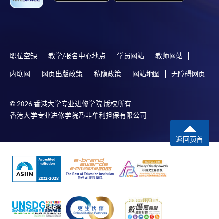
如欲了解如何於網上報讀新課程及繳費，請瀏覽網上
申請/報讀指南 :
-
短期課程
职位空缺
教学/报名中心地点
学员网站
教师网站
-
個別學歷頒授課程
内联网
网页出版政策
私隐政策
网站地图
无障碍网页
報讀同一學歷頒授課程內其他單元
© 2026 香港大学专业进修学院 版权所有
香港大学专业进修学院乃非牟利担保有限公司
個別課程為須報讀同一學歷頒授課程及其他單元或繳
交下期學費的學員，提供網上服務，如學員就讀的課
返回页首
程設有此服務，課程負責人會通知學員有關程序。
網上支付可通過「繳費靈」(PPS) (不適用於手機)、
VISA 或 Mastercard、「微信支付」(Online WeChat
Pay) 、「支付寶」(Online Alipay) 或 「轉數快」(FPS)
繳付學費。