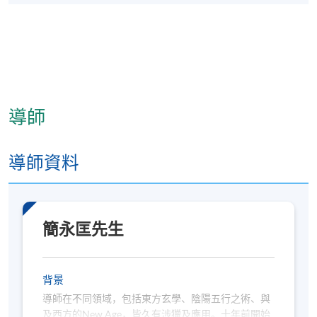
導師
導師資料
簡永匡先生
背景
導師在不同領域，包括東方玄學、陰陽五行之術、與
及西方的New Age，皆久有涉獵及應用。十年前開始