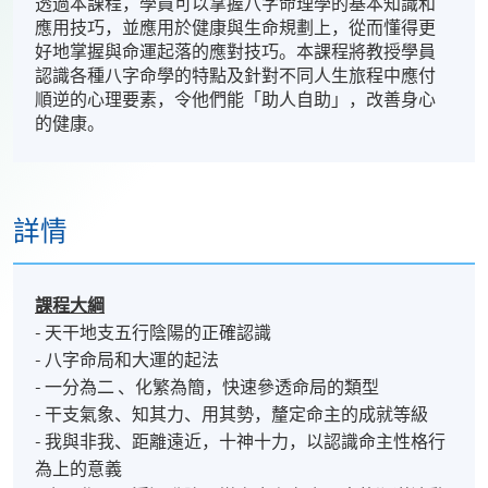
透過本課程，學員可以掌握八字命理學的基本知識和
應用技巧，並應用於健康與生命規劃上，從而懂得更
好地掌握與命運起落的應對技巧。本課程將教授學員
認識各種八字命學的特點及針對不同人生旅程中應付
順逆的心理要素，令他們能「助人自助」，改善身心
的健康。
詳情
課程
大綱
- 天干地支五行陰陽的正確認識
- 八字命局和大運的起法
- 一分為二 、化繁為簡，快速參透命局的類型
- 干支氣象、知其力、用其勢，釐定命主的成就等級
- 我與非我、距離遠近，十神十力，以認識命主性格行
為上的意義