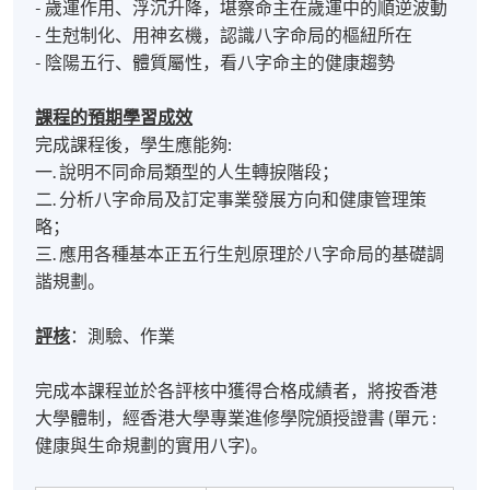
- 歲運作用、浮沉升降，堪察命主在歲運中的順逆波動
- 生尅制化、用神玄機，認識八字命局的樞紐所在
- 陰陽五行、體質屬性，看八字命主的健康趨勢
課程的預期學習成效
完成課程後，學生應能夠:
一. 說明不同命局類型的人生轉捩階段；
二. 分析八字命局及訂定事業發展方向和健康管理策
略；
三. 應用各種基本正五行生剋原理於八字命局的基礎調
諧規劃。
評核
：測驗、作業
完成本課程並於各評核中獲得合格成績者，將按香港
大學體制，經香港大學專業進修學院頒授證書 (單元 :
健康與生命規劃的實用八字)。