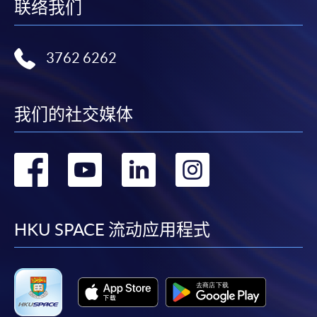
联络我们
人资料概不负责。
3. VISA / Mastercard
3762 6262
申请人可亲临学院任何一所报名中心，以 VISA 或
Mastercard（包括「香港大学专业进修学院
Mastercard卡」）缴付学费。香港大学专业进修学院
我们的社交媒体
Mastercard卡持有人，如报读课程满港币2,000元，可
享有十个月免息分期付款优惠，惟课程申请人必须为
信用卡持有人。详情请向学院报名中心职员查询。
转
转
转
转
4. 网上缴费服务
到
到
到
到
大部份公开招生的课程（以先到先得形式报名）及个
facebook
youtube
linkedin
instag
HKU SPACE 流动应用程式
别学历颁授课程提供网上报名/注册服务，申请人可在
网上使用「缴费灵」（不适用於手机）、VISA或
Mastercard缴付有关课程的报名费或学费。除上述支
付方式之外，如就读学历颁授课程设有网上服务，学
员亦可以微信支付（Online WeChat Pay）、支付宝