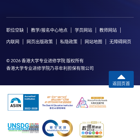
（Online Alipay）或转数快（FPS）缴付学费，详情请
参阅
报名办法 -
网上报名服务
。
注意事项:
职位空缺
教学/报名中心地点
学员网站
教师网站
内联网
网页出版政策
私隐政策
网站地图
无障碍网页
如报读课程将在五个工作天内开课，为免邮递延误报
名程序，建议申请人亲身到学院报名中心报名，并避
© 2026 香港大学专业进修学院 版权所有
免使用支票付款。
香港大学专业进修学院乃非牟利担保有限公司
除由学院裁定的特殊情况（例如课程因报名人数不足
返回页首
而取消）之外，一切已缴费用概不退还。如获学院批
准退还款项，以现金、易办事、微信支付、支付宝、
支票或缴费灵（只限网上付款）方式缴交之款项，将
以支票退款；以信用卡缴交之款项，退款将直接退还
到支付款项时使用的信用卡户口。
除本学院网页所列明的学费外，个别课程或有其他额
外收费，详情请联络有关学科职员。