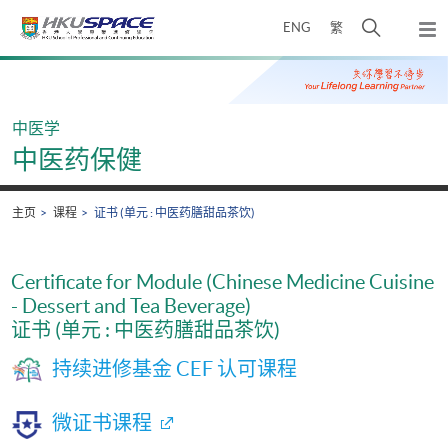
Skip
打
ENG
繁
to
弹
main
开
出
Main
content
搜
主
content
菜
寻
start
单
介
中医学
面
中医药保健
主页
课程
证书 (单元 : 中医药膳甜品茶饮)
Certificate for Module (Chinese Medicine Cuisine
- Dessert and Tea Beverage)
证书 (单元 : 中医药膳甜品茶饮)
持续进修基金 CEF 认可课程
微证书课程