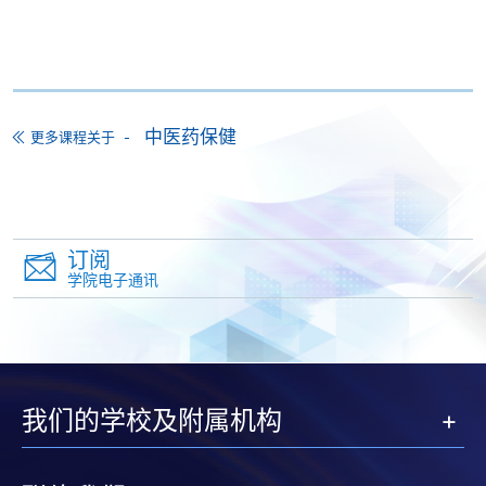
付款方法
1. 现金、「易办事」（EPS）、微信支付
(WeChat Pay) 或支付宝(Alipay)
申请人可亲临学院任何一所报名中心，以现金、「易
中医药保健
更多课程关于
办事」、微信支付（WeChat Pay）或支付宝
（Alipay） 缴付学费。
2. 支票或银行本票
订阅
如以划线支票或银行本票缴付，抬头请注明「香港大
学院电子通讯
学专业进修学院」。支票背面请写上课程名称及申请
人姓名。 阁下可：
亲临学院各报名中心递交划线支票、报名表格及有关
证明文件；
我们的学校及附属机构
或可将上述文件一并寄交各报名中心，信封上请注明
「报读课程」，惟学院对邮递失误而遗失的支票及个