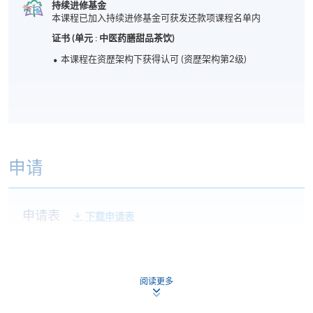
持续进修基金
本课程已加入持续进修基金可获发还款项课程名单内
证书 (单元 : 中医药膳甜品茶饮)
本课程在资歴架构下获得认可 (资歴架构第2级)
申请
申请表
下载申请表
报名办法
本课程不设网上报名，申请人请带备相关学历证明的
阅读更多
正本及副本，亲临学院任何一所报名中心报名。如非
香港永久居民，请带备签证身份书的正本及副本。