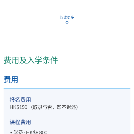
三. 解释药食同源与中医药膳养生的基础；
阅读更多
四. 识别常用保健中药和方剂的功效及常用食物的性味
和特点；
五. 应用一般药膳甜品的制作技巧；及
六. 调制药膳养生茶饮。
费用及入学条件
费用
报名费用
HK$150 （取录与否，恕不退还）
课程费用
学费 : HK$6,800