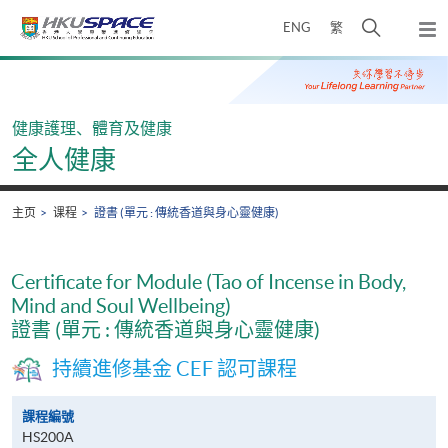
Skip
打
ENG
繁
to
弹
main
开
出
Main
content
搜
主
content
菜
寻
start
单
介
健康護理、體育及健康
面
全人健康
主页
课程
證書 (單元 : 傳統香道與身心靈健康)
Certificate for Module (Tao of Incense in Body,
Mind and Soul Wellbeing)
證書 (單元 : 傳統香道與身心靈健康)
持續進修基金 CEF 認可課程
課程編號
HS200A