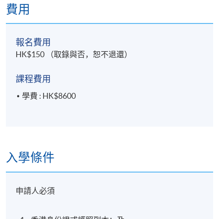
費用
報名代碼
2385-HS200A
現時接受報名
報名費用
HK$150 （取錄與否，恕不退還）
日期 / 時間
課程費用
逢周六，10:00am - 1:00pm
學費 : HK$8600
修業期
30小時
預計最後一堂為2026年7月11日 (星期六)
入學條件
考試日期為2026年7月18日(星期六)
申請人必須
地點
港大保良何鴻燊社區書院