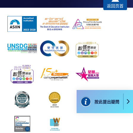
或可將上述文件一併寄交各報名中心，信封上請註明
返回页首
「報讀課程」，惟學院對郵遞失誤而遺失的支票及個
人資料概不負責。
3. VISA / Mastercard
申請人可親臨學院任何一所報名中心，以 VISA 或
Mastercard（包括「香港大學專業進修學院
Mastercard卡」）繳付學費。香港大學專業進修學院
Mastercard卡持有人，如報讀課程滿港幣2,000元，可
享有十個月免息分期付款優惠，惟課程申請人必須為
信用卡持有人。詳情請向學院報名中心職員查詢。
4. 網上繳費服務
按此提出疑問
大部份公開招生的課程（以先到先得形式報名）及個
別學歷頒授課程提供網上報名/註冊服務，申請人可在
網上使用「繳費靈」（不適用於手機）、VISA或
Mastercard繳付有關課程的報名費或學費。除上述支