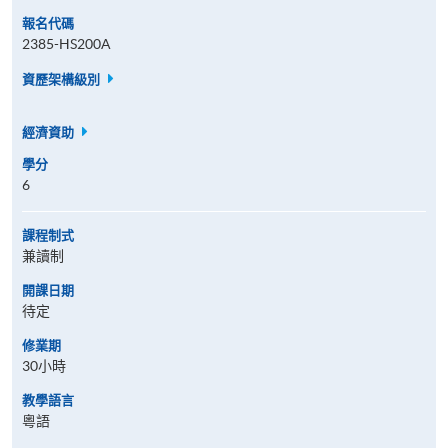
報名代碼
2385-HS200A
資歷架構級別
經濟資助
學分
6
課程制式
兼讀制
開課日期
待定
修業期
30小時
教學語言
粵語