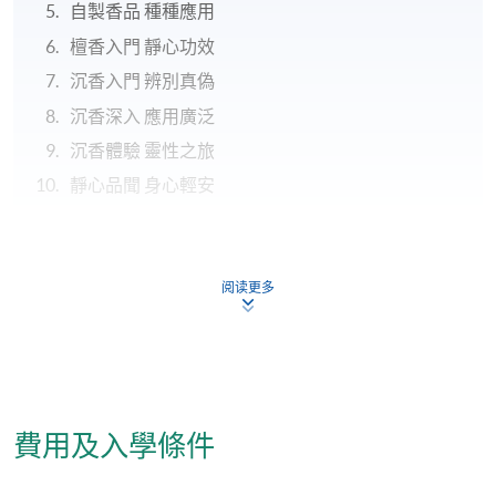
自製香品 種種應用
檀香入門 靜心功效
沉香入門 辨別真偽
沉香深入 應用廣泛
沉香體驗 靈性之旅
靜心品聞 身心輕安
完成本課程並於各評核中獲得合格成績者，將按香港
大學體制，經香港大學專業進修學院頒授證書(單元 : 傳
阅读更多
統香道與身心靈健康 )。
評核方式
費用及入學條件
評核包括作業及筆試