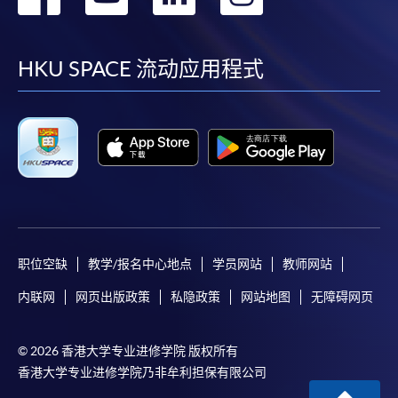
實身份；如經網上報名或以郵遞方式報名，則須附上
到
到
到
到
身分證或護照副本以供核對之用。
facebook
youtube
linkedin
instag
HKU SPACE 流动应用程式
付款方法
1. 現金、「易辦事」（EPS）、微信支付
(WeChat Pay) 或支付寶(Alipay)
申請人可親臨學院任何一所報名中心，以現金、「易
辦事」、微信支付（WeChat Pay）或支付寶
（Alipay） 繳付學費。
2. 支票或銀行本票
如以劃線支票或銀行本票繳付，抬頭請註明「香港大
职位空缺
教学/报名中心地点
学员网站
教师网站
學專業進修學院」。支票背面請寫上課程名稱及申請
内联网
网页出版政策
私隐政策
网站地图
无障碍网页
人姓名。 閣下可：
© 2026 香港大学专业进修学院 版权所有
親臨學院各報名中心遞交劃線支票、報名表格及有關
香港大学专业进修学院乃非牟利担保有限公司
證明文件；