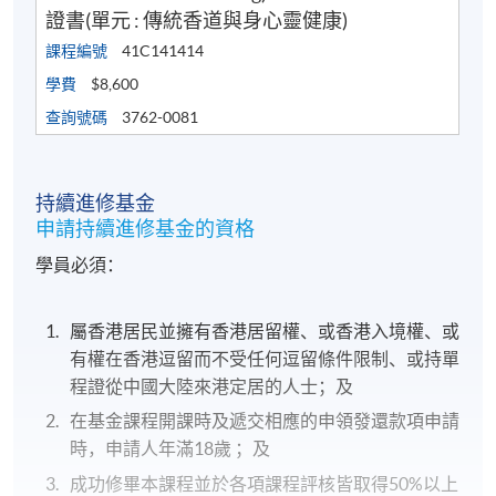
證書(單元 : 傳統香道與身心靈健康)
課程編號
41C141414
學費
$8,600
查詢號碼
3762-0081
持續進修基金
申請持續進修基金的資格
學員必須：
屬香港居民並擁有香港居留權、或香港入境權、或
有權在香港逗留而不受任何逗留條件限制、或持單
程證從中國大陸來港定居的人士；及
在基金課程開課時及遞交相應的申領發還款項申請
時，申請人年滿18歲 ；及
成功修畢本課程並於各項課程評核皆取得50%以上