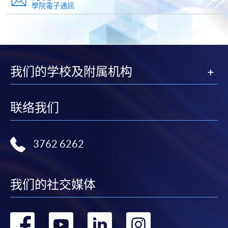
網上報名
立即報名
學院電子通訊
申請表
下載申請表
報名辦法
於截止報名日期前，將填妥的報名表格連同學歷證明
我们的学校及附属机构
副本及身份證副本*，經以下途徑遞交：
联络我们
經網上報名，並上傳清晰的學歷證明及身份證檔案，
檔案格式必須為
doc, docx, jpg 或 pdf ，其解像度必
須為
300dpi 或以上，照片檔案將
不
獲受理。
3762 6262
親身前往任何一間報名中心遞交；或
郵寄至本課程組辦公室：香港北角英皇道250號北角
我们的社交媒体
城中心13樓，香港大學專業進修學院智慧與可持續發
展課程組何小姐收。
转
转
转
转
*申請人如親身報名，將被要求出示身分證或護照以核