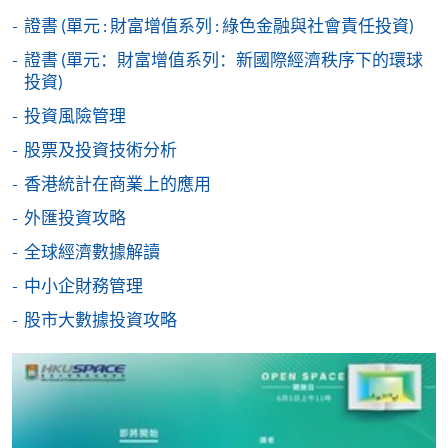
期。
定繳費靈網上密碼。有關如何申請繳費靈戶口及密
證書 (單元 : 財富增值系列 : 綠色金融與社會責任投資)
碼，請瀏覽繳費靈網址
http://www.ppshk.com
。
證書 (單元：財富增值系列：新國際經濟秩序下的環球
投資)
*信用咭網上繳費服務
- 申請人可以 VISA 或
June 2026 Intake (M15794 & W06607)
Mastercard（包括「香港大學專業進修學院
投資風險管理
Mastercard卡」）繳付學費。
股票及投資技術分析
Lecture
Date
Time
香港統計在商業上的應用
*香港大學專業進修學院Mastercard卡
持有人如欲享用十個
27 Jun 26
月免息分期付款優惠，必須親臨本學院設有報名服務的教
外匯投資攻略
1
13:30-16:30
(Sat)
學中心作付款安排。
全球經濟數據解讀
9:30-12:30 & 13:30-
2
4 Jul 26 (Sat)
中小企財務管理
如欲了解如何於網上報讀新課程及繳費，請瀏覽網上
16:30
申請/報讀指南 :
股市大數據投資攻略
3
11 Jul 26 (Sat)
13:30-16:30
9:30-12:30 & 13:30-
-
短期課程
4
18 Jul 26 (Sat)
16:30
-
個別學歷頒授課程
5
25 Jul 26 (Sat)
13:30-16:30