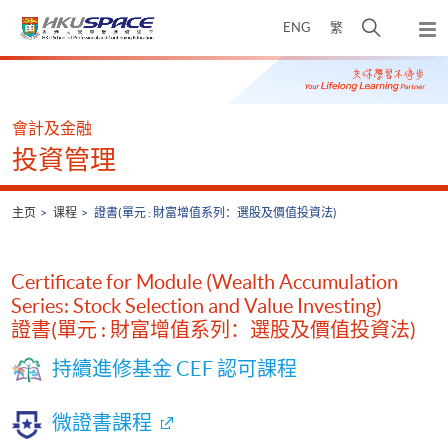
Skip
打
ENG
繁
to
弹
main
开
出
Main
content
搜
主
content
菜
寻
start
单
介
會計及金融
面
投資管理
主页
课程
證書(單元 : 財富增值系列：選股及價值投資法)
Certificate for Module (Wealth Accumulation
Series: Stock Selection and Value Investing)
證書(單元 : 財富增值系列：選股及價值投資法)
持續進修基金 CEF 認可課程
微證書課程