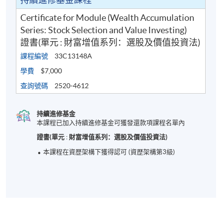
驗，他曾為香港多個政府部門擔任顧問工作及攢寫相
Certificate for Module (Wealth Accumulation
關的顧問報告。方先生擅長分析國際間微妙經濟互動
Series: Stock Selection and Value Investing)
和角力脈搏，對於急促變化的環球投資市場及個人投
證書(單元 : 財富增值系列：選股及價值投資法)
資組合管理擁有專業分析的經驗。
課程編號
33C13148A
學費
$7,000
(2) 彭博士擁有超過30年投資分析及股票研究的經驗，
對證券價格評估及股票投資有非常專業的見解。彭博
查詢號碼
2520-4612
士現職香港一家金融集團之副行政總裁，該集團持有
香港證監會第1、4與9號牌照，以及依據香港法例29章
持續進修基金
所頒發之信託人牌照。彭博士曾歷任上市公司執行董
本課程已加入持續進修基金可獲發還款項課程名單內
事、証監會持牌公司負責人等要職，於投資界及金融
證書(單元 : 財富增值系列：選股及價值投資法)
業擁有豐富經驗，精通於上市公司併購、融資、分
本課程在資歴架構下獲得認可 (資歴架構第3級)
拆、房地產、信託、上市等領域。彭博士持有商管哲
學博士學位及應用金融學碩士學位，並擁有投資著作
《正視股票投資》、《置業策略：投資、買樓、收
租》等。
(3) 陳先生畢業於香港科技大學，取得金融及經濟學士