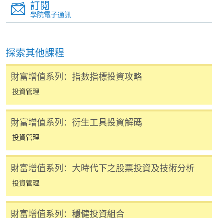
(Sat)
16:30
凡以「先到先得」為取錄方式的課程，請填妥
訂閱
學院電子通訊
SF26報名表，親往
報名中心
或以郵遞方式連同學
17 Oct 26
5
13:30-16:30
費以及所需證明文件呈交。
(Sat)
24 Oct 26
9:30-12:30 & 13:30-
探索其他課程
[
下載報名表SF26
]
6
(Sat)
16:30
財富增值系列：指數指標投資攻略
申請學歷頒授及專業課程可能需要其他資料，報名
31 Oct 26
7
9:30-12:30
表可向報名中心或有關課程負責人索取。填妥申請
投資管理
(Sat)
表格後，請連同報名費/學費以及所需證明文件親
往報名中心或以郵遞方式遞交。
財富增值系列：衍生工具投資解碼
*(Class schedule will be given out upon one week prior
to course commencement through by Email 時間表會在
投資管理
開課前一星期以電郵派發給學員。)
報讀同一學歷頒授課程內其他單元
財富增值系列：大時代下之股票投資及技術分析
​學院為學歷頒授課程特設「註冊及學費通知」，適
投資管理
用於一般學歷頒授課程。
財富增值系列：穩健投資組合
課程負責人會為學員送上「註冊及學費通知」