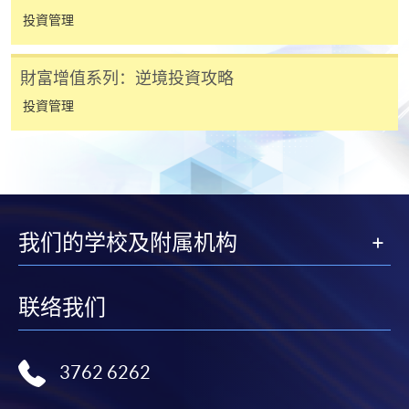
(「通知」)，請填妥有關「通知」，並親往報名中
投資管理
心或以郵遞方式，遞交「通知」及繳交所需費用。
財富增值系列：逆境投資攻略
有關繳費詳情，請參閱
付款方法
。如對報名程序有任
何疑問，請詳閱個別課程資料，或聯絡有關課程負責
投資管理
人或報名中心。
課程/科目報名注意事項:
選用網上報名服務必須在已接駁互聯網及支援
我们的学校及附属机构
JavaScript程式瀏覽器的電腦上進行。建議選用
Google Chrome瀏覽器。
申請人不應閒置申請超過10分鐘。否則，申請人
联络我们
必須重新開始整個申請程序。
網上報名只支援「提早報讀優惠」。如需享用其他
報讀優惠，請親臨學院的報名中心報名。
3762 6262
在網上報名過程中，由於提交課程申請和付款在系