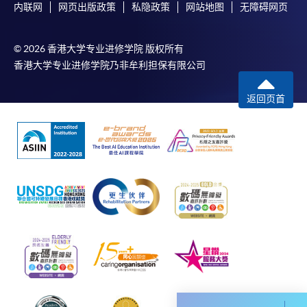
内联网
网页出版政策
私隐政策
网站地图
无障碍网页
免責聲明
本學院為學院開設的其中一些課程提供在線服務的平台。雖然
© 2026 香港大学专业进修学院 版权所有
本學院會力求在有關網頁上刊載的資訊正確和合時，但本學院
香港大学专业进修学院乃非牟利担保有限公司
卻不能為這些資訊作出任何明確或隱含的保證。本學院尤其不
會保證下列各項：資訊並無侵犯版權，資訊可安全使用、資訊
返回页首
準確、資訊適合任何目的、資訊不含電腦病毒等。
本學院（包括其僱員及附屬機構）對你在網上付款而由下列原
因所導致的任何損失，一概不負責；上述原因包括：（1）由
付款銀行或獨立商戶因為付款的網關在處理付款的信用卡、付
款卡、智能卡或其他付款的設施時出現任何信息或資訊傳送的
失誤、延誤、中斷、中止、或限制（2）從付款的網關傳送而
來的任何信息或資訊中出現的疏忽、錯誤、誤差或遺漏；
（3）付款的網關在完成網上付款時出現的故障、失靈、或失
誤；（4）任何由付款的網關引起或與付款的網關相關的原
因，包括未獲授權進入、資料傳送的改動、任何非法行為等。