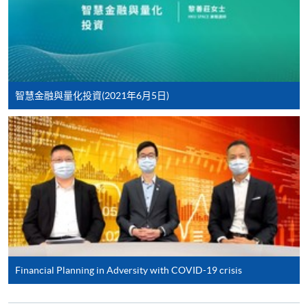
6
1 Aug 26 (Sat)
13:30-16:30
報讀同一學歷頒授課程內其他單元
9:30-12:30 & 13:30-
7
8 Aug 26 (Sat)
16:30
個別課程為須報讀同一學歷頒授課程及其他單元或繳
交下期學費的學員，提供網上服務，如學員就讀的課
程設有此服務，課程負責人會通知學員有關程序。
智慧金融與量化投資(2021年6月5日)
網上支付可通過「繳費靈」(PPS) (不適用於手機)、
Sep 2026 Intake
VISA 或 Mastercard、「微信支付」(Online WeChat
Pay) 、「支付寶」(Online Alipay) 或 「轉數快」(FPS)
Lecture
Date
Time
繳付學費。
12 Sep 26
1
13:30-16:30
(Sat)
19 Sep 26
9:30-12:30 & 13:30-
親身報名/郵遞
2
(Sat)
16:30
Financial Planning in Adversity with COVID-19 crisis
報讀新課程
3
3 Oct 26 (Sat)
13:30-16:30
10 Oct 26
9:30-12:30 & 13:30-
4