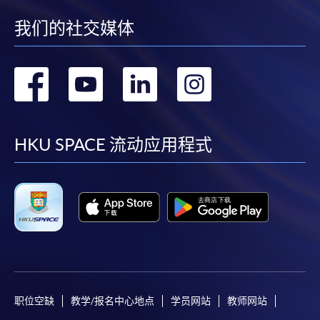
統處理上為兩個不同的程序，成功付款並不保證成
功被獲取錄。任何不成功的申請，課程組職員將儘
我们的社交媒体
快與 閣下聯絡。
申請人應注意，不論親身或網上報讀，相同的課
转
转
转
转
程/科目只可提交一次申請。
在網上報名過程中，付款成功後，網頁將顯示付款
到
到
到
到
確認。另外，確認電子郵件亦會發送到 閣下的電
facebook
youtube
linkedin
instag
子郵件帳戶。請保留確定回條作日後查詢用途。
HKU SPACE 流动应用程式
除特殊情況(例如課程因報名人數不足而被取消)及
法例規定外，一切已繳費用，概不退還。
如須甄選入學，則正式收據並不可作為 閣下已獲
取錄的證明。學院將在截止報名日期後儘快通知申
請者是否獲取錄。落選的申請人將獲退還已繳交的
學費。
职位空缺
教学/报名中心地点
学员网站
教师网站