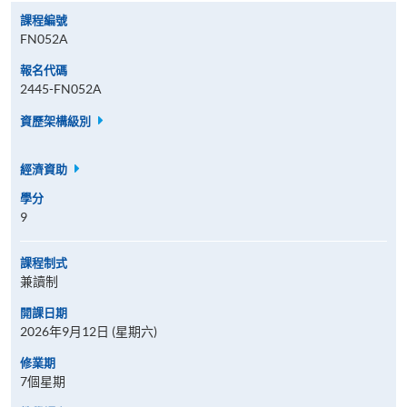
課程編號
FN052A
報名代碼
2445-FN052A
資歷架構級別
經濟資助
學分
9
課程制式
兼讀制
開課日期
2026年9月12日 (星期六)
修業期
7個星期