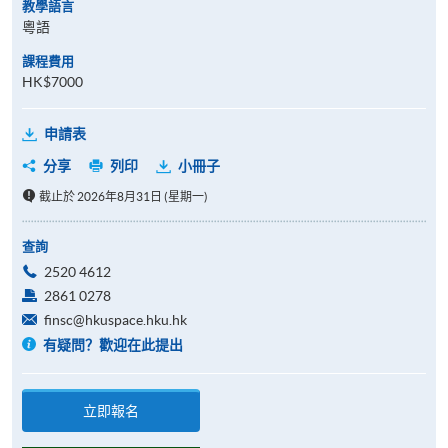
教學語言
粵語
課程費用
HK$7000
申請表
分享
列印
小冊子
截止於 2026年8月31日 (星期一)
查詢
2520 4612
2861 0278
finsc@hkuspace.hku.hk
有疑問？歡迎在此提出
立即報名