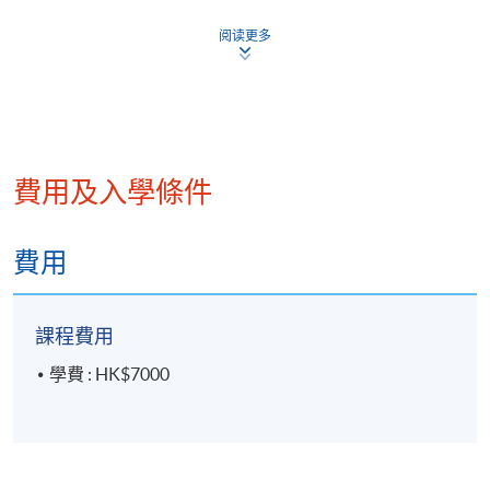
(Terminal Value)、估值模型 (Single-stage
阅读更多
FCFF/FCFE Model, Two-stage FCFF/FCFE
Model, Multiple-stage Models)
相對估值法：市盈率 (P/E)、市帳率 (P/B)、價格/銷售
額比率 (P/S)、市盈增長率 (PEG Ratio)
股票價值評估應用及選股例子
費用及入學條件
費用
5. 價值投資及股票投資策略
課程費用
名家的投資習慣和信念：華倫‧巴菲特 (Warren
學費 : HK$7000
Buffett)、彼得‧林奇 (Peter Lynch)、約翰·鄧普頓爵
士 (Sir John Templeton)、喬治‧索羅斯 (George
Soros)
價值投資概念與實踐