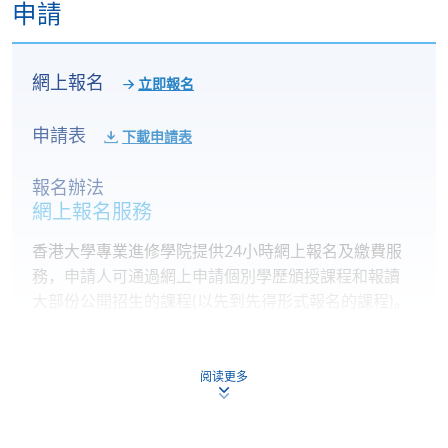
申請
學位，同時擁有特許財務分析師(CFA) 資格。陳先生擁
有接近10年投資銀行經驗，現時任職某國際銀行董
事，專注於大中華區兼併及收購交易。陳先生多年來
網上報名
立即報名
曾參與及領導多宗本地、國內以及跨境併購交易，曾
為多家大型的私人以及上市公提供咨詢服務，對於分
申請表
下載申請表
析個別公司 的 財務表現、評估不同行業的宏觀趨勢，
以致於整個金融市場的操作都有非常豐富實戰經驗。
報名辦法
網上報名服務
(4) 李先生擁有都柏林大學學院金融碩士學位，是香港
證監會第1類（證券交易）及第6類（就機構融資提供
香港大學專業進修學院提供24小時網上報名及繳費服
意見）受規管活動的負責人員。李先生從事金融及投
務，申請人可通過網上申請個別學歷頒授課程和報讀
資銀行工作近8年經驗，過去曾在多家大型投資銀行，
大部份公開招生的課程(以先到先得形式報名的課程)。
主管及帶領資本市場部。擁有多年香港上市項目的執
申請人可在網上使用「繳費靈」(PPS) (不適用於手
行經驗，同時對投資策劃、市場分析、行業研究、股
機)、VISA 或 Mastercard。除上述支付方式之外，如就
票交易等範疇有深入的了解和經驗。
讀學歷頒授課程設有網上服務，在學學員亦可以「微
阅读更多
信支付」(Online WeChat Pay) 、「支付寶」(Online
Alipay) 或 「轉數快」(FPS) 繳付學費。