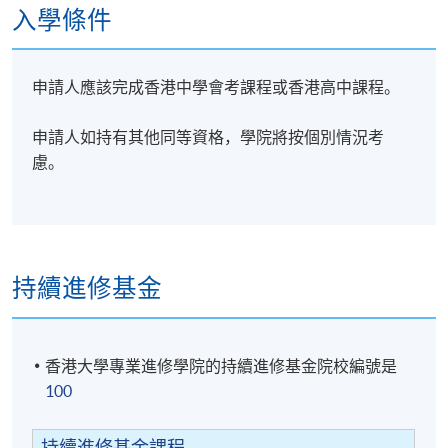
股票投資策略：主動投資與被動投資
入學條件
股票組合管理及投資策略
申請人應該完成香港中學會考課程或香港高中課程。
評核方式:
個人習作 & 小組習作
申請人如持有其他同等資格，學院將按個別情況考
如學生修畢課程出席率達70%並成功完成考核後，可按
慮。
香港大學體制，經香港大學專業進修學院頒授證書(單
元 : 財富增值系列：選股及價值投資法)
持續進修基金
導師
(1)方先生擅長分析環球經濟及不同金融產品的投資策
香港大學專業進修學院的持續進修基金院校編號是
略，對環球ETF投資有獨特見解及豐富的實戰經驗。方
100
先生畢業於西澳洲科廷科技大學及持有商業碩士學
位，他具有三十多年國際貿易、本地和跨地域的投
資、收購、商業審核評估及法律相關的資深工作經
持續進修基金課程