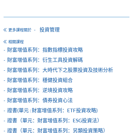
報讀新課程
上課詳情
填寫網上報名表格
投資管理
更多課程關於
申請人可按該課程網頁的右上角的
Tentative timetable is subject to change and the
相關課程
圖示進入網上服務網頁，然
course commencement is subject to
財富增值系列：指數指標投資攻略
sufficient enrollment
後按照指示填妥網上報名表格。
財富增值系列：衍生工具投資解碼
臨時時間表的開課時間會因收生情況而可能作出更
某些課程須甄選入學，並要求申請人上載課程網頁
財富增值系列：大時代下之股票投資及技術分析
改。
中指定所須文件(如學歷證明)。系統只支援doc,
Class schedule will be given out upon receipt of
財富增值系列：穩健投資組合
docx, jpg 和pdf格式之附件。
enrolment/payment; one week prior to course
財富增值系列：逆境投資攻略
commencement
財富增值系列：債券投資心法
繳交所需費用
時間表會在付款後，及開課前一星期派發給學員。
證書(單元 : 財富增值系列：ETF投資攻略)
In case of cancel class, course fee will be refunded or
申請人可使用以下方式繳交報名費或課程費用:
證書（單元：財富增值系列：ESG投資法）
transferred to next available intake
若課程取消，課程費用將被退還或轉移到下一個學
繳費靈網上服務
- 申請人須先開立繳費靈戶口及設
證書（單元：財富增值系列：另類投資策略）