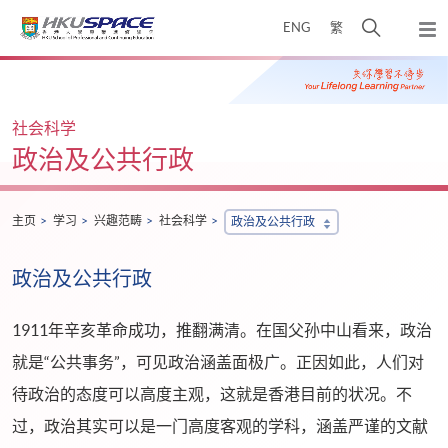
Skip
打
ENG
繁
to
弹
main
开
出
Main
content
搜
主
content
菜
寻
start
单
介
社会科学
面
政治及公共行政
主页
学习
兴趣范畴
社会科学
政治及公共行政
政治及公共行政
1911年辛亥革命成功，推翻满清。在国父孙中山看来，政治
就是“公共事务”，可见政治涵盖面极广。正因如此，人们对
待政治的态度可以高度主观，这就是香港目前的状况。不
过，政治其实可以是一门高度客观的学科，涵盖严谨的文献