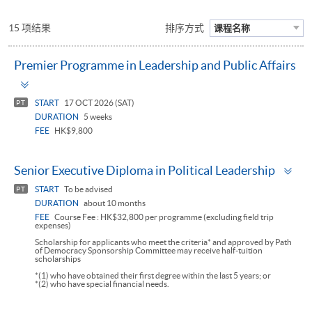
15 项结果
排序方式
课程名称
Premier Programme in Leadership and Public Affairs
Toggle
panel
START
17 OCT 2026 (SAT)
PT
DURATION
5 weeks
FEE
HK$9,800
To
Senior Executive Diploma in Political Leadership
pa
START
To be advised
PT
DURATION
about 10 months
FEE
Course Fee : HK$32,800 per programme (excluding field trip
expenses)
Scholarship for applicants who meet the criteria* and approved by Path
of Democracy Sponsorship Committee may receive half-tuition
scholarships
*(1) who have obtained their first degree within the last 5 years; or
*(2) who have special financial needs.