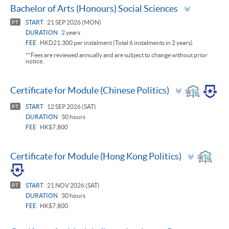
Toggle
Bachelor of Arts (Honours) Social Sciences
panel
START
21 SEP 2026 (MON)
PT
DURATION
2 years
FEE
HKD21,300 per instalment (Total 6 instalments in 2 years)
**Fees are reviewed annually and are subject to change without prior
notice.
Toggle
Certificate for Module (Chinese Politics)
panel
START
12 SEP 2026 (SAT)
PT
DURATION
30 hours
FEE
HK$7,800
Toggle
Certificate for Module (Hong Kong Politics)
panel
START
21 NOV 2026 (SAT)
PT
DURATION
30 hours
FEE
HK$7,800