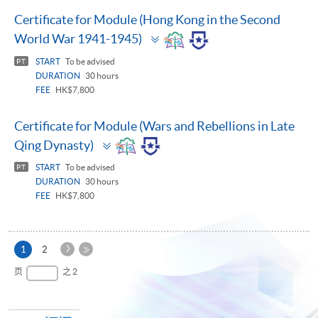
Certificate for Module (Hong Kong in the Second
Toggle
World War 1941-1945)
panel
START
To be advised
PT
DURATION
30 hours
FEE
HK$7,800
Certificate for Module (Wars and Rebellions in Late
Toggle
Qing Dynasty)
panel
START
To be advised
PT
DURATION
30 hours
FEE
HK$7,800
下
本
1
2
一
页
最
页
之 2
页
后
一
页