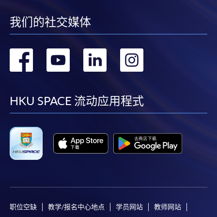
我们的社交媒体
转
转
转
转
到
到
到
到
facebook
youtube
linkedin
instag
HKU SPACE 流动应用程式
职位空缺
教学/报名中心地点
学员网站
教师网站