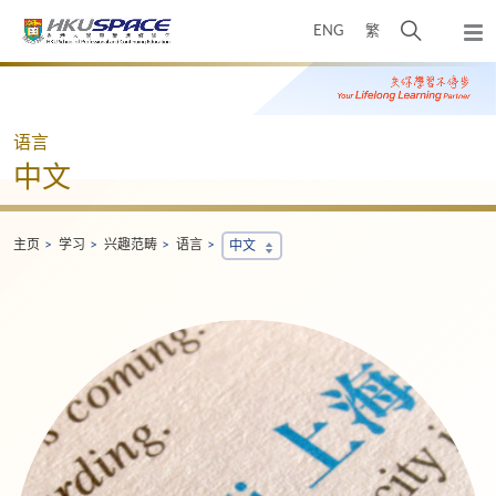
Skip
打
ENG
繁
to
弹
main
开
出
Main
content
搜
主
content
菜
寻
start
单
介
语言
面
中文
主页
学习
兴趣范畴
语言
中文