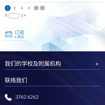
下
本
1
2
3
4
一
页
最
页
之 4
页
后
一
页
订阅
e-资讯
我们的学校及附属机构
联络我们
3762 6262