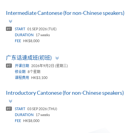
Intermediate Cantonese (for non-Chinese speakers)
Toggle
panel
START
01 SEP 2026 (TUE)
PT
DURATION
17 weeks
FEE
HK$8,000
Toggle
广东话速成班(初班)
panel
开课日期
2026年9月2日 (星期三)
PT
修业期
8个星期
课程费用
HK$3,100
Introductory Cantonese (for non-Chinese speakers)
Toggle
panel
START
03 SEP 2026 (THU)
PT
DURATION
17 weeks
FEE
HK$8,000