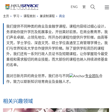
Skip
打
ENG
繁
to
弹
main
开
出
Main
主页
学习
课程类别
兼读制课程
商业
content
搜
主
content
菜
寻
start
我们提供不同种类的商业及金融学课程，课程内容经过细心设计，
单
介
务求助你提升学历及拓展事业，开创美好前景。在商业教育界，我
们声名卓越，占领先地位，所开办的课程均提供升学阶梯，由高等
面
文凭，学士学位、深造文凭、硕士学位直通至工商管理学博士。我
们与世界知名大学合作提供升学阶梯。除了提供学衔资历的课程
外，我们还有一系列行政人员证书及短期课程，让你掌握现今最受
重视和需求殷切的商业技能，而大部份的课程也纳入持续进修基金
的名单。
面对日新月异的商业世界，我们亦与不同
专业团队
合
作，致力以崭新知识培育商业及金融人才。
相关兴趣领域