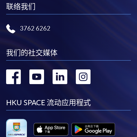
联络我们
3762 6262
我们的社交媒体
转
转
转
转
到
到
到
到
facebook
youtube
linkedin
instag
HKU SPACE 流动应用程式