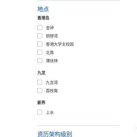
地点
香港岛
金钟
铜锣湾
香港大学主校园
北角
薄扶林
九龙
九龙湾
荔枝角
新界
上水
资历架构级别