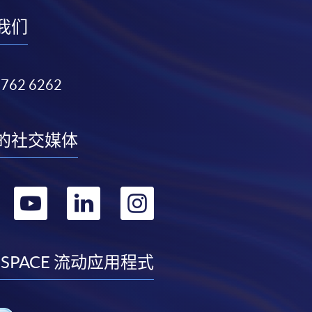
我们
3762 6262
的社交媒体
转
转
转
转
到
到
到
到
facebook
youtube
linkedin
instagram
 SPACE 流动应用程式