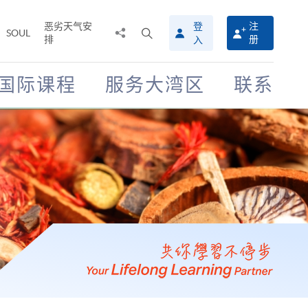
恶劣天气安
登
注
分
打
SOUL
排
册
入
享
开
至
搜
寻
国际课程
服务大湾区
联系
介
面