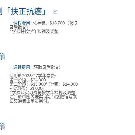
Toggle
列「扶正抗癌」
panel
课程费用
总学费：$13,700（获取
录后缴交）
* 学费将按学年检视及调整
oggle
anel
课程费用
(获取录后缴交)
适用於2026/27学年学费:
第一阶段：$24,000
第二阶段：$15,800* (学费：$14,800
+ 实习费：$1,000)
* 学费及实习费将按学年检视及调整
注：於中国内地实习期间之膳宿及来
回交通费由学员另付。
oggle
anel