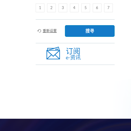
1
2
3
4
5
6
7
搜寻
重新设置
订阅
e-资讯