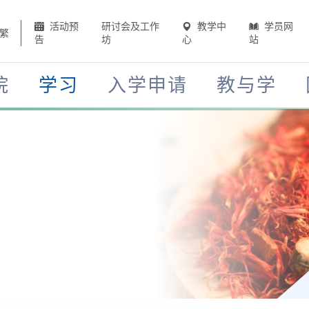
活动预
研讨会及工作
教学中
学员网
繁
告
坊
心
站
院
学习
入学申请
教与学