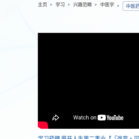
主页
学习
兴趣范畴
中医学
中医
学习药膳 展开人生第二事业【「改变‧