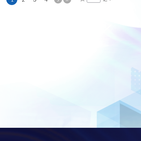
一
最
页
页
后
一
页