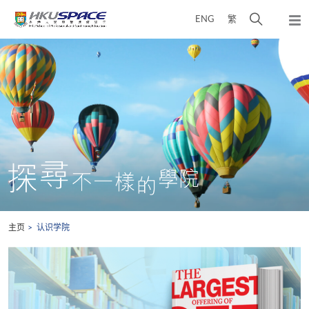
Skip
打
ENG
繁
to
弹
main
开
出
Main
content
搜
主
content
菜
寻
start
单
介
面
主页
认识学院