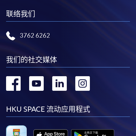
联络我们
3762 6262
我们的社交媒体
转
转
转
转
到
到
到
到
facebook
youtube
linkedin
instag
HKU SPACE 流动应用程式