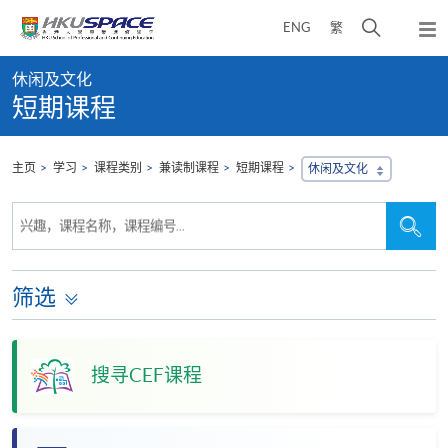
Skip
打
ENG
繁
to
弹
main
开
出
Main
content
搜
主
休闲及文化
content
菜
寻
短期课程
start
单
介
面
主页
学习
课程类别
兼读制课程
短期课程
休闲及文化
搜
搜
兴趣，课程名称，课程编号...
寻
寻
本
网
站
筛选
搜寻CEF课程