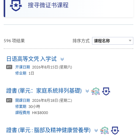
搜寻微证书课程
596 项结果
排序方式
课程名称
Toggle
日语高等文凭 入学试
panel
开课日期
2026年8月15日 (星期六)
PT
修业期
1日
Toggle
證書 (單元：家庭系統排列基礎)
panel
開課日期
2026年8月18日 (星期二)
PT
修業期
30小時
課程費用
HK$8000
Toggle
證書 (單元 : 腦部及精神健康營養學)
panel