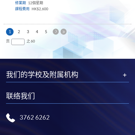
修業期
12個星期
課程費用
HK$2,600
下
本
1
2
3
4
5
一
页
最
页
之 60
页
后
一
页
我们的学校及附属机构
联络我们
3762 6262