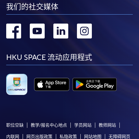
我们的社交媒体
转
转
转
转
到
到
到
到
facebook
youtube
linkedin
instag
HKU SPACE 流动应用程式
职位空缺
教学/报名中心地点
学员网站
教师网站
内联网
网页出版政策
私隐政策
网站地图
无障碍网页