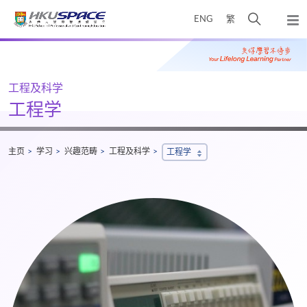
Skip
打
ENG
繁
to
弹
main
开
出
Main
content
搜
主
content
菜
寻
start
单
介
工程及科学
面
工程学
主页
学习
兴趣范畴
工程及科学
工程学