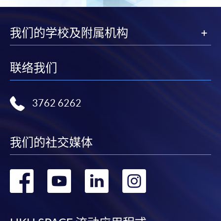
我们的学校及附属机构
联络我们
3762 6262
我们的社交媒体
转
转
转
转
到
到
到
到