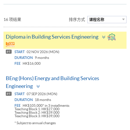
16 项结果
排序方式
课程名称
Toggle
Diploma in Building Services Engineering
panel
START
02 NOV 2026 (MON)
PT
DURATION
9 months
FEE
HK$16,000
BEng (Hons) Energy and Building Services
Toggle
Engineering
panel
START
07 SEP 2026 (MON)
PT
DURATION
18 months
FEE
HK$105,000* in 3 installments:
Teaching Block 1: HK$27,000
Teaching Block 2: HK$39,000
Teaching Block 3: HK$39,000
* Subject to annual changes