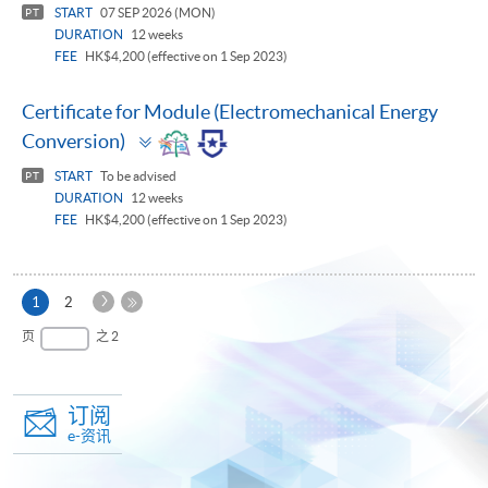
START
07 SEP 2026 (MON)
PT
DURATION
12 weeks
FEE
HK$4,200 (effective on 1 Sep 2023)
Certificate for Module (Electromechanical Energy
Toggle
Conversion)
panel
START
To be advised
PT
DURATION
12 weeks
FEE
HK$4,200 (effective on 1 Sep 2023)
下
本
1
2
一
页
最
页
之 2
页
后
一
页
订阅
e-资讯