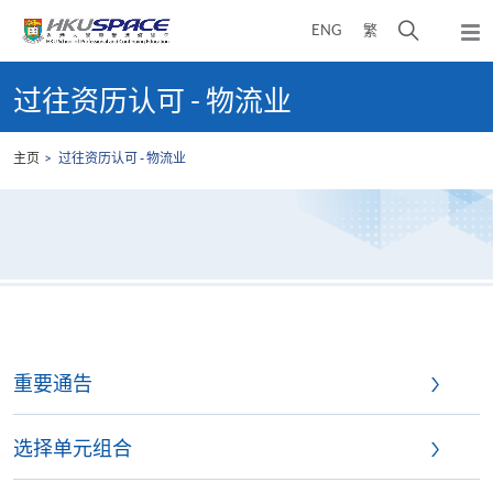
Skip
打
ENG
繁
to
弹
main
开
出
Main
content
搜
主
content
过往资历认可 - 物流业
菜
寻
start
单
介
主页
过往资历认可 - 物流业
面
重要通告
选择单元组合