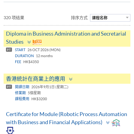
320 项结果
排序方式
课程名称
Diploma in Business Administration and Secretarial
Toggle
Studies
panel
START
26 OCT 2026 (MON)
PT
DURATION
12 months
FEE
HK$4350
Toggle
香港統計在商業上的應用
panel
開課日期
2026年9月1日 (星期二)
PT
修業期
5個星期
課程費用
HK$3200
Certificate for Module (Robotic Process Automation
Toggle
with Business and Financial Applications)
panel