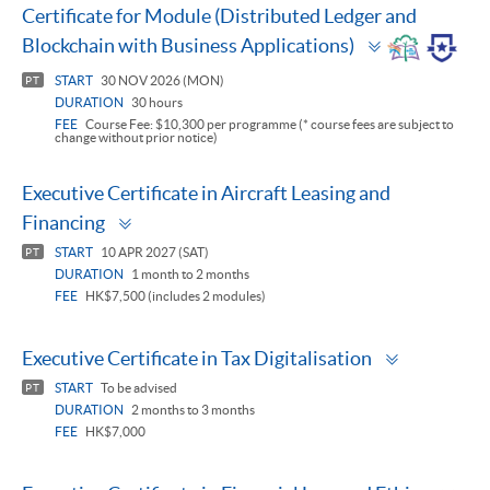
Certificate for Module (Distributed Ledger and
Toggle
Blockchain with Business Applications)
panel
START
30 NOV 2026 (MON)
PT
DURATION
30 hours
FEE
Course Fee: $10,300 per programme (* course fees are subject to
change without prior notice)
Executive Certificate in Aircraft Leasing and
Toggle
Financing
panel
START
10 APR 2027 (SAT)
PT
DURATION
1 month to 2 months
FEE
HK$7,500 (includes 2 modules)
Toggle
Executive Certificate in Tax Digitalisation
panel
START
To be advised
PT
DURATION
2 months to 3 months
FEE
HK$7,000
Tog