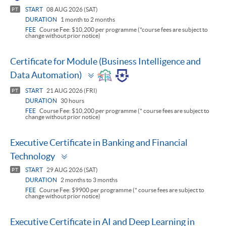
START
08 AUG 2026 (SAT)
PT
DURATION
1 month to 2 months
FEE
Course Fee: $10,200 per programme (*course fees are subject to
change without prior notice)
Certificate for Module (Business Intelligence and
Toggle
Data Automation)
panel
START
21 AUG 2026 (FRI)
PT
DURATION
30 hours
FEE
Course Fee: $10,200 per programme (* course fees are subject to
change without prior notice)
Executive Certificate in Banking and Financial
Toggle
Technology
panel
START
29 AUG 2026 (SAT)
PT
DURATION
2 months to 3 months
FEE
Course Fee: $9900 per programme (* course fees are subject to
change without prior notice)
Executive Certificate in AI and Deep Learning in