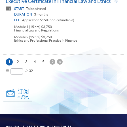
Executive Certificate in Financial Law and Ethics
pan
START
To be advised
PT
DURATION
3 months
FEE
Application $150 (non-refundable)
Module 1 (15 hrs) $3,750
Financial Law and Regulations
Module 2 (15 hrs) $3,750
Ethics and Professional Practice in Finance
下
本
1
2
3
4
5
一
页
最
页
之 32
页
后
一
页
订阅
e-资讯