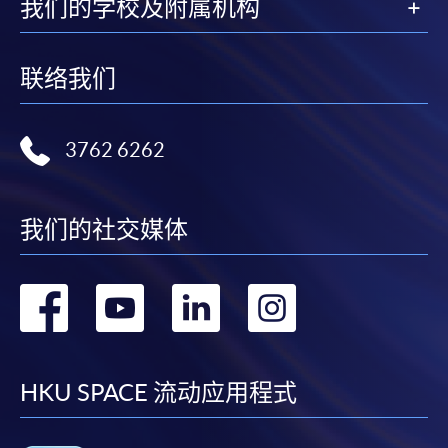
我们的学校及附属机构
联络我们
3762 6262
我们的社交媒体
转
转
转
转
到
到
到
到
facebook
youtube
linkedin
instag
HKU SPACE 流动应用程式