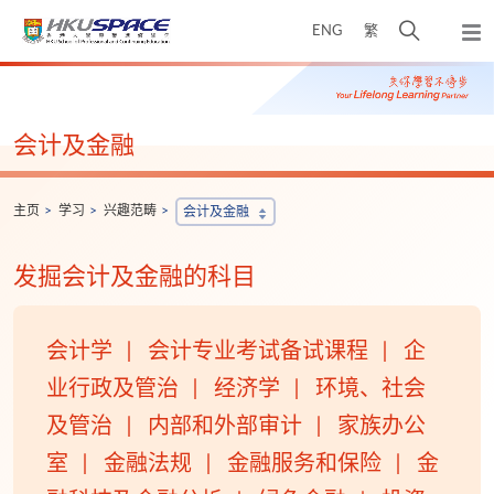
Skip
打
ENG
繁
to
弹
main
开
出
Main
content
搜
主
content
菜
寻
start
单
介
会计及金融
面
主页
学习
兴趣范畴
会计及金融
发掘会计及金融的科目
会计学
会计专业考试备试课程
企
业行政及管治
经济学
环境、社会
及管治
内部和外部审计
家族办公
室
金融法规
金融服务和保险
金