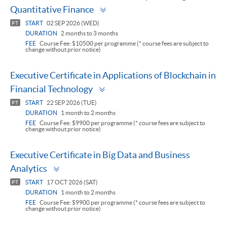
Toggle
Quantitative Finance
panel
START
02 SEP 2026 (WED)
PT
DURATION
2 months to 3 months
FEE
Course Fee: $10500 per programme (* course fees are subject to
change without prior notice)
Executive Certificate in Applications of Blockchain in
Toggle
Financial Technology
panel
START
22 SEP 2026 (TUE)
PT
DURATION
1 month to 2 months
FEE
Course Fee: $9900 per programme (* course fees are subject to
change without prior notice)
Executive Certificate in Big Data and Business
Toggle
Analytics
panel
START
17 OCT 2026 (SAT)
PT
DURATION
1 month to 2 months
FEE
Course Fee: $9900 per programme (* course fees are subject to
change without prior notice)