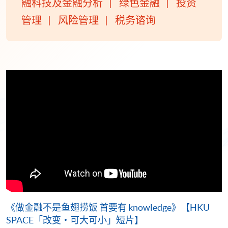
融科技及金融分析
绿色金融
投资
管理
风险管理
税务谘询
《做金融不是鱼翅捞饭 首要有 knowledge》【HKU
SPACE「改变・可大可小」短片】