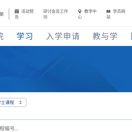
活动预
研讨会及工作
教学中
学员网
繁
告
坊
心
站
院
学习
入学申请
教与学
学士课程
编号...