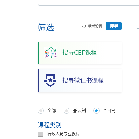
本
网
站
筛选
搜寻
重新设置
搜寻CEF课程
搜寻微证书课程
全部
兼读制
全日制
Programmes
Type
课程类别
行政人员专业课程