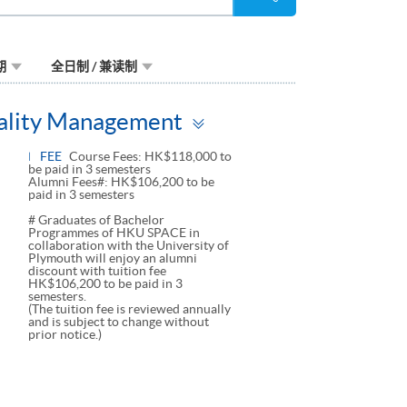
寻
期
全日制 / 兼读制
Toggle
tality Management
panel
FEE
Course Fees: HK$118,000 to
be paid in 3 semesters
Alumni Fees#: HK$106,200 to be
paid in 3 semesters
# Graduates of Bachelor
Programmes of HKU SPACE in
collaboration with the University of
Plymouth will enjoy an alumni
discount with tuition fee
HK$106,200 to be paid in 3
semesters.
(The tuition fee is reviewed annually
and is subject to change without
prior notice.)
ggle