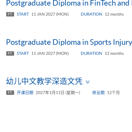
Postgraduate Diploma in FinTech and 
START
11 JAN 2027 (MON)
DURATION
12 months
FT
Postgraduate Diploma in Sports Injury
START
11 JAN 2027 (MON)
DURATION
12 months
FT
Toggle
幼儿中文教学深造文凭
panel
开课日期
2027年1月11日 (星期一)
修业期
12个月
FT