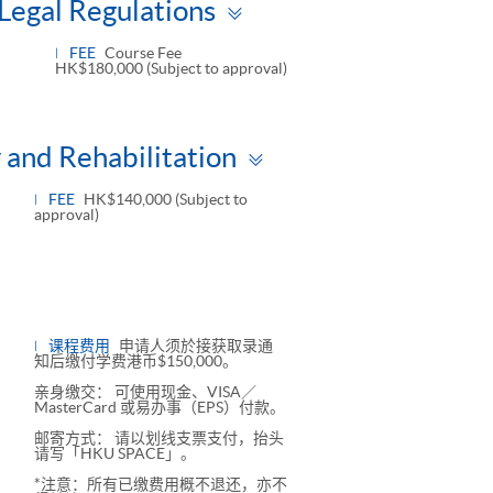
Toggle
Legal Regulations
panel
FEE
Course Fee
HK$180,000 (Subject to approval)
Toggle
 and Rehabilitation
panel
FEE
HK$140,000 (Subject to
approval)
课程费用
申请人须於接获取录通
知后缴付学费港币$150,000。
亲身缴交： 可使用现金、VISA／
MasterCard 或易办事（EPS）付款。
邮寄方式： 请以划线支票支付，抬头
请写「HKU SPACE」。
*注意：所有已缴费用概不退还，亦不