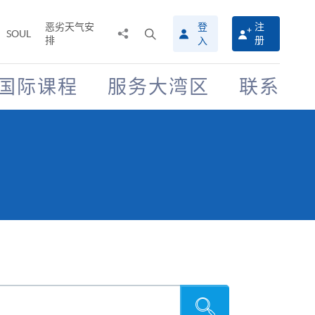
恶劣天气安
登
注
分
打
SOUL
排
册
入
享
开
至
搜
寻
国际课程
服务大湾区
联系
介
面
搜