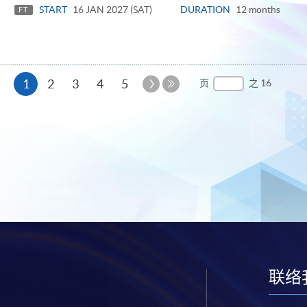
START
16 JAN 2027 (SAT)
DURATION
12 months
FT
本
下
1
2
3
4
5
页
之 16
一
最
页
页
后
一
页
联络