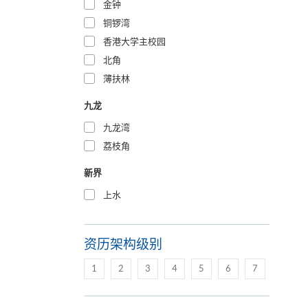
金钟
铜锣湾
香港大学主校园
北角
薄扶林
九龙
九龙湾
荔枝角
新界
上水
资历架构级别
1
2
3
4
5
6
7