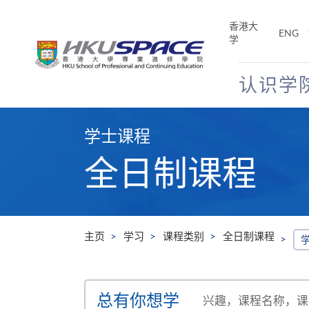
Skip
to
香港大
ENG
main
学
content
认识学
Main
content
学士课程
start
全日制课程
主页
学习
课程类别
全日制课程
搜
总有你想学
寻
兴趣，课程名称，课程