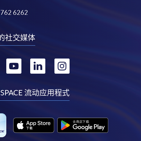
3762 6262
的社交媒体
转
转
转
转
到
到
到
到
facebook
youtube
linkedin
instagram
 SPACE 流动应用程式