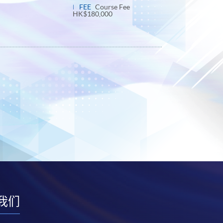
panel
FEE
Course Fee
HK$180,000
我们