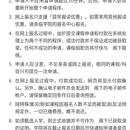
申请人不应闲置申请超过10分钟。否则，申请人必须
重新开始整个申请程序。
网上报名只支援「提早报读优惠」。如需享用其他报读
优惠，请亲临学院的报名中心报名。
在网上报名过程中，由於提交课程申请和付款在系统处
理上为两个不同的程序，成功付款并不保证成功被获取
录。任何不成功的申请，课程组职员将尽快与 阁下联
络。
申请人应注意，不论亲身或网上报读，相同的课程/科
目只可提交一次申请。
在网上报名过程中，付款成功后，网页将显示付款确
认。另外，确认电子邮件亦会发送到 阁下的电子邮件
帐户。请保留确定回条作日后查询用途。
除特殊情况(例如课程因报名人数不足而被取消)及法例
规定外，一切已缴费用，概不退还。
如须甄选入学，则正式收据并不可作为 阁下已获取录
的证明。学院将在截止报名日期后尽快通知申请者是否