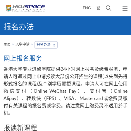
Skip
打
ENG
繁
to
弹
main
开
出
Main
content
搜
主
content
报名办法
菜
寻
start
单
介
面
主页
入学申请
报名办法
网上报名服务
香港大学专业进修学院提供24小时网上报名及缴费服务，申
请人可通过网上申请报读大部份公开招生的课程(以先到先得
形式报名的课程)及个别学历颁授课程。申请人可在网上使用
微信支付（Online WeChat Pay）、支付宝（Online
Alipay）、转数快（FPS）、VISA、Mastercard或缴费灵缴
付有关课程的报名费或学费。请注意网上缴费灵不适用於手
机。
报读新课程