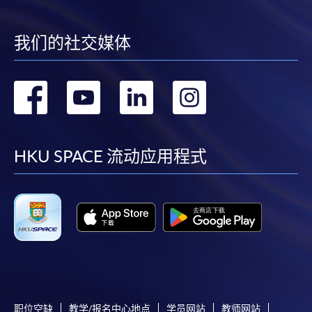
我们的社交媒体
转
转
转
转
到
到
到
到
facebook
youtube
linkedin
instag
HKU SPACE 流动应用程式
职位空缺
教学/报名中心地点
学员网站
教师网站