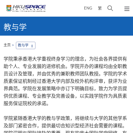
Skip
打
ENG
繁
to
弹
main
开
出
Main
content
搜
主
content
教与学
菜
寻
start
单
介
面
主页
教与学
学院秉承香港大学重视终身学习的理念，为社会各界提供有
助个人、专业发展的进修机会。学院开办的课程均由全职教
员设计及管理，并由优秀的兼职教师团队教授。学院的学术
质素保证机制经过香港大学内部及校外机构评审，获评为业
界典范。学院在发展策略中亦订下明确目标，致力为学员提
供优质课程、专业教学及完善设备，以实践学院作为具质素
服务保证院校的承诺。
学院紧随香港大学的教与学政策，将继续与大学的其他学系
及部门紧密合作，提供最切合知识型经济社会需要的课程。
学院深明与国际接轨的重要，现有的庞大国际学府网络，有