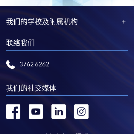
我们的学校及附属机构
联络我们
3762 6262
我们的社交媒体
转
转
转
转
到
到
到
到