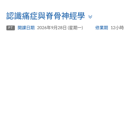
Toggle
認識痛症與脊骨神經學
panel
開課日期
2026年9月28日 (星期一)
修業期
12小時
PT