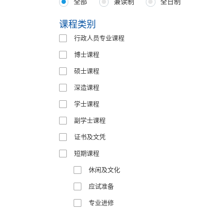
全部
兼读制
全日制
Programmes
Type
课程类别
行政人员专业课程
博士课程
硕士课程
深造课程
学士课程
副学士课程
证书及文凭
短期课程
休闲及文化
应试准备
专业进修