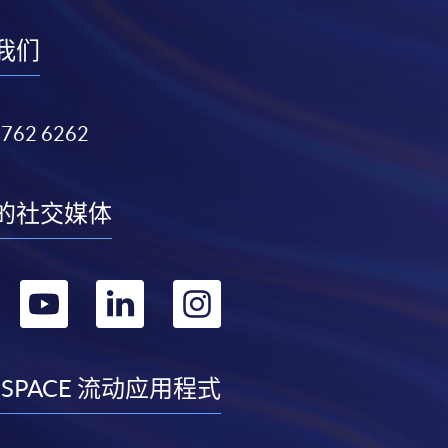
我们
3762 6262
的社交媒体
转
转
转
转
到
到
到
到
facebook
youtube
linkedin
instagram
 SPACE 流动应用程式