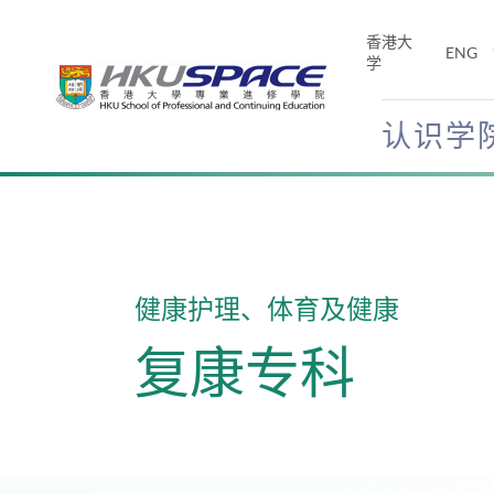
Skip
to
香港大
ENG
main
学
content
认识学
Main
content
start
健康护理、体育及健康
复康专科