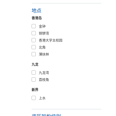
地点
香港岛
金钟
铜锣湾
香港大学主校园
北角
薄扶林
九龙
九龙湾
荔枝角
新界
上水