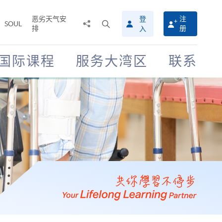
恶劣天气安
登
注
分
打
SOUL
排
册
入
享
开
至
搜
寻
国际课程
服务大湾区
联系
介
面