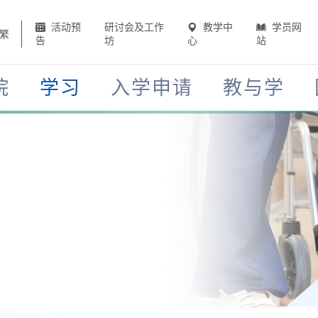
活动预
研讨会及工作
教学中
学员网
繁
告
坊
心
站
院
学习
入学申请
教与学