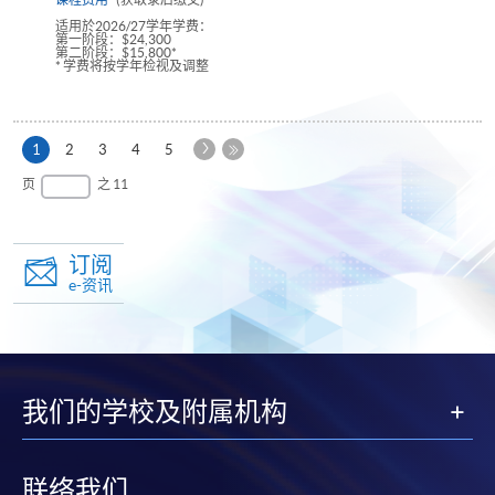
适用於2026/27学年学费：
第一阶段：$24,300
第二阶段：$15,800*
* 学费将按学年检视及调整
下
本
1
2
3
4
5
一
页
最
页
之 11
页
后
一
页
订阅
e-资讯
我们的学校及附属机构
联络我们