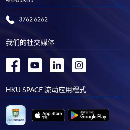
3762 6262
我们的社交媒体
转
转
转
转
到
到
到
到
facebook
youtube
linkedin
instag
HKU SPACE 流动应用程式