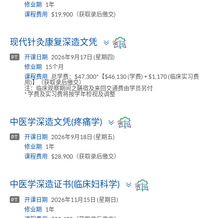
修业期
1年
课程费用
$19,900（获取录后缴交)
Toggle
现代针灸康复深造文凭
panel
开课日期
2026年9月17日 (星期四)
PT
修业期
15个月
课程费用
总学费：$47,300*【$46,130 (学费) + $1,170 (临床实习费
用)】（获取录后缴交）
注：临床观察期间之膳宿及来回交通费由学员另付
* 学费及实习费将按学年检视及调整
Toggle
中医学深造文凭(疼痛学)
panel
开课日期
2026年9月18日 (星期五)
PT
修业期
1年
课程费用
$28,900（获取录后缴交）
Toggle
中医学深造证书(临床妇科学)
panel
开课日期
2026年11月15日 (星期日)
PT
修业期
1年