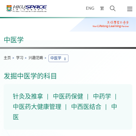
Skip
打
ENG
繁
to
弹
main
开
出
Main
content
搜
主
content
菜
寻
start
单
介
中医学
面
主页
学习
兴趣范畴
中医学
发掘中医学的科目
针灸及推拿
中医药保健
中药学
中医药大健康管理
中西医结合
中
医