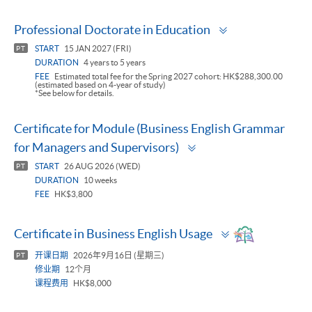
Toggle
Professional Doctorate in Education
panel
START
15 JAN 2027 (FRI)
PT
DURATION
4 years to 5 years
FEE
Estimated total fee for the Spring 2027 cohort: HK$288,300.00
(estimated based on 4-year of study)
*See below for details.
Certificate for Module (Business English Grammar
Toggle
for Managers and Supervisors)
panel
START
26 AUG 2026 (WED)
PT
DURATION
10 weeks
FEE
HK$3,800
Toggle
Certificate in Business English Usage
panel
开课日期
2026年9月16日 (星期三)
PT
修业期
12个月
课程费用
HK$8,000