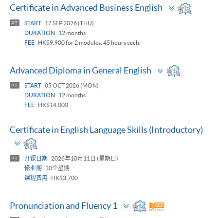
Toggle
Certificate in Advanced Business English
panel
START
17 SEP 2026 (THU)
PT
DURATION
12 months
FEE
HK$9,900 for 2 modules, 45 hours each.
Toggle
Advanced Diploma in General English
panel
START
05 OCT 2026 (MON)
PT
DURATION
12 months
FEE
HK$14,000
Certificate in English Language Skills (Introductory)
Toggle
panel
开课日期
2026年10月11日 (星期日)
PT
修业期
30个星期
课程费用
HK$3,700
Toggle
Pronunciation and Fluency 1
panel