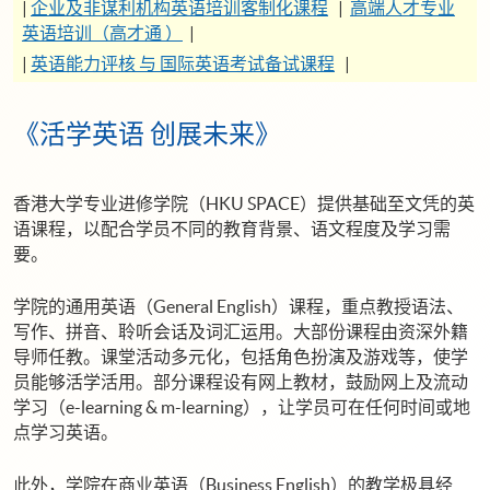
|
企业及非谋利机构英语培训客制化课程
|
高端人才专业
英语培训（高才通 ）
|
|
英语能力评核 与 国际英语考试备试课程
|
《活学英语 创展未来》
香港大学专业进修学院（HKU SPACE）提供基础至文凭的英
语课程，以配合学员不同的教育背景、语文程度及学习需
要。
学院的通用英语（General English）课程，重点教授语法、
写作、拼音、聆听会话及词汇运用。大部份课程由资深外籍
导师任教。课堂活动多元化，包括角色扮演及游戏等，使学
员能够活学活用。部分课程设有网上教材，鼓励网上及流动
学习（e-learning & m-learning），让学员可在任何时间或地
点学习英语。
此外，学院在商业英语（Business English）的教学极具经