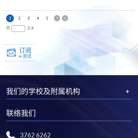
下
本
1
2
3
4
5
一
页
最
页
之 8
页
后
一
页
订阅
e-资讯
我们的学校及附属机构
联络我们
3762 6262