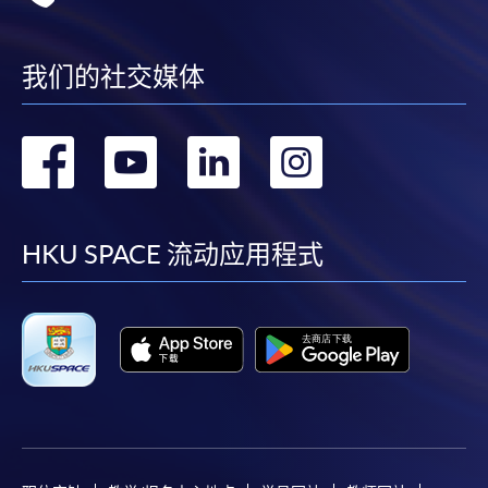
我们的社交媒体
转
转
转
转
到
到
到
到
facebook
youtube
linkedin
instag
HKU SPACE 流动应用程式