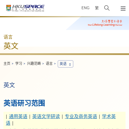
Skip
打
ENG
繁
to
弹
main
开
出
Main
content
搜
主
content
菜
寻
start
单
介
语言
面
英文
主页
学习
兴趣范畴
语言
英语
英文
英语研习范围
|
通用英语
|
英语文学研读
|
专业及商务英语
|
学术英
语
|