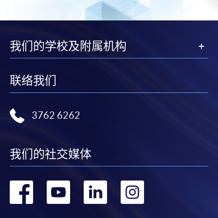
我们的学校及附属机构
联络我们
3762 6262
我们的社交媒体
转
转
转
转
到
到
到
到