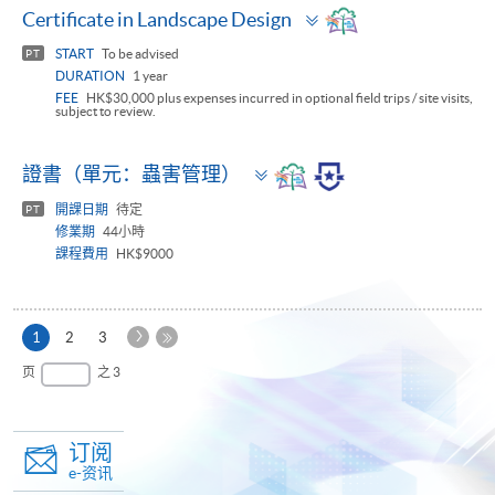
Toggle
Certificate in Landscape Design
panel
START
To be advised
PT
DURATION
1 year
FEE
HK$30,000 plus expenses incurred in optional field trips / site visits,
subject to review.
Toggle
證書（單元：蟲害管理）
panel
開課日期
待定
PT
修業期
44小時
課程費用
HK$9000
下
本
1
2
3
一
页
最
页
之 3
页
后
一
页
订阅
e-资讯