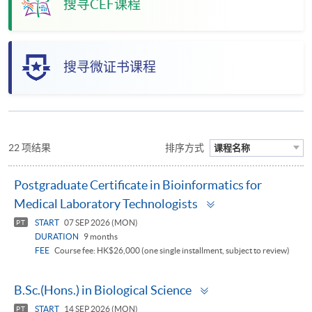
搜寻CEF课程
搜寻微证书课程
22 项结果
排序方式
课程名称
Postgraduate Certificate in Bioinformatics for
Toggle
Medical Laboratory Technologists
panel
START
07 SEP 2026 (MON)
PT
DURATION
9 months
FEE
Course fee: HK$26,000 (one single installment, subject to review)
Toggle
B.Sc.(Hons.) in Biological Science
panel
START
14 SEP 2026 (MON)
PT