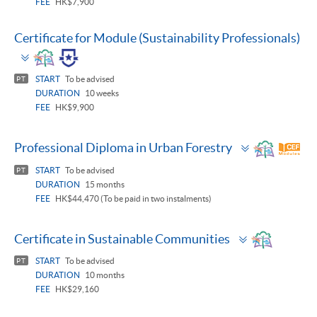
FEE
HK$7,900
Certificate for Module (Sustainability Professionals)
Toggle
panel
START
To be advised
PT
DURATION
10 weeks
FEE
HK$9,900
Toggle
Professional Diploma in Urban Forestry
panel
START
To be advised
PT
DURATION
15 months
FEE
HK$44,470 (To be paid in two instalments)
Toggle
Certificate in Sustainable Communities
panel
START
To be advised
PT
DURATION
10 months
FEE
HK$29,160