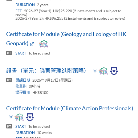
DURATION
2 years
FEE
2026-27 (Year 1): HK$95,220 (2 instalments and is subject to
review)
2026-27 (Year 2): HK$96,255 (2 instalments and is subject to review)
Certificate for Module (Geology and Ecology of HK
Geopark)
START
To be advised
PT
Toggle
證書（單元：蟲害管理進階策略）
panel
開課日期
2026年9月17日 (星期四)
PT
修業期
39小時
課程費用
HK$8100
Certificate for Module (Climate Action Professionals)
Toggle
panel
START
To be advised
PT
DURATION
10 weeks