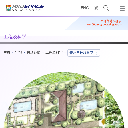
Skip
打
ENG
繁
to
弹
main
开
出
Main
content
搜
主
content
菜
寻
start
单
介
工程及科学
面
主页
学习
兴趣范畴
工程及科学
普及与环境科学