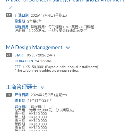
Toggle
panel
开课日期
2026年9月4日 (星期五)
PT
修业期
2年至6年
课程费用
课程费用：每门课程1,785英镑 x 8门课程
注册费：1,200港元，一旦接受录取通知后支付
Toggle
MA Design Management
panel
START
05 SEP 2026 (SAT)
PT
DURATION
24 months
FEE
HK$150,000* (Payable in four equal installments)
*The tuition fee is subject to annual review.
Toggle
工商管理硕士
panel
开课日期
2026年9月7日 (星期一)
PT
修业期
21个月至33个月
课程费用
课程费用
总费用： 港币 92,000 元，分 8 期缴交。
第一期：HK$10,000
第二期：HK$10,000
第三期：HK$10,000
第四期：HK$10,000
第五期：HK$10,000