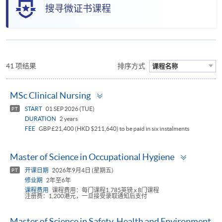
搜寻微证书课程
41 项结果
排序方式
课程名称
Toggle
MSc Clinical Nursing
panel
START
01 SEP 2026 (TUE)
PT
DURATION
2 years
FEE
GBP £21,400 (HKD $211,640) to be paid in six instalments
Toggle
Master of Science in Occupational Hygiene
panel
开课日期
2026年9月4日 (星期五)
PT
修业期
2年至6年
课程费用
课程费用：每门课程1,785英镑 x 8门课程
注册费：1,200港元，一旦接受录取通知后支付
Master of Science in Safety, Health and Environment