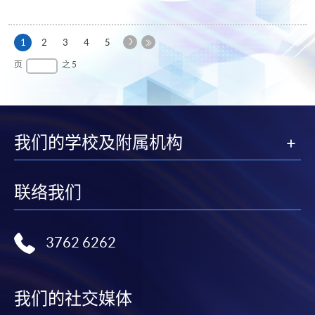
下
本
1
2
3
4
5
一
页
最
页
之 5
页
后
一
页
我们的学校及附属机构
联络我们
3762 6262
我们的社交媒体