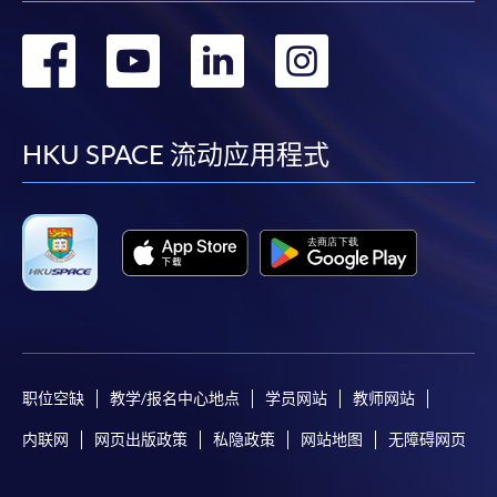
转
转
转
转
到
到
到
到
facebook
youtube
linkedin
instag
HKU SPACE 流动应用程式
职位空缺
教学/报名中心地点
学员网站
教师网站
内联网
网页出版政策
私隐政策
网站地图
无障碍网页