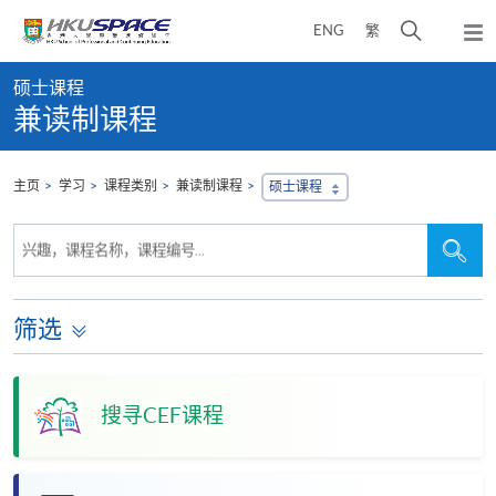
Skip
打
ENG
繁
to
弹
main
开
出
Main
content
搜
主
硕士课程
content
菜
寻
兼读制课程
start
单
介
面
主页
学习
课程类别
兼读制课程
硕士课程
搜
搜
兴趣，课程名称，课程编号...
寻
寻
本
网
站
筛选
搜寻CEF课程