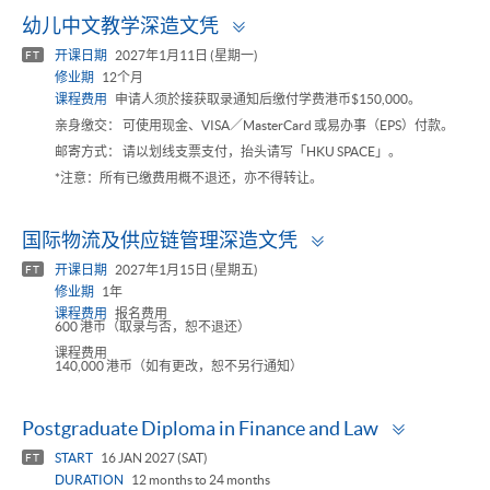
Toggle
幼儿中文教学深造文凭
panel
开课日期
2027年1月11日 (星期一)
FT
修业期
12个月
课程费用
申请人须於接获取录通知后缴付学费港币$150,000。
亲身缴交： 可使用现金、VISA／MasterCard 或易办事（EPS）付款。
邮寄方式： 请以划线支票支付，抬头请写「HKU SPACE」。
*注意：所有已缴费用概不退还，亦不得转让。
Toggle
国际物流及供应链管理深造文凭
panel
开课日期
2027年1月15日 (星期五)
FT
修业期
1年
课程费用
报名费用
600 港币（取录与否，恕不退还）
课程费用
140,000 港币（如有更改，恕不另行通知）
Toggle
Postgraduate Diploma in Finance and Law
panel
START
16 JAN 2027 (SAT)
FT
DURATION
12 months to 24 months