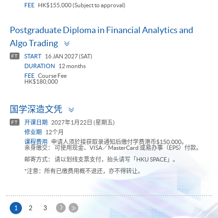
FEE
HK$155,000 (Subject to approval)
Postgraduate Diploma in Financial Analytics and
Toggle
Algo Trading
panel
START
16 JAN 2027 (SAT)
FT
DURATION
12 months
FEE
Course Fee
HK$180,000
Toggle
国学深造文凭
panel
开课日期
2027年1月22日 (星期五)
FT
修业期
12个月
课程费用
申请人须於接获取录通知后缴付学费港币$150,000。
亲身缴交： 可使用现金、VISA／MasterCard 或易办事（EPS）付款。
邮寄方式： 请以划线支票支付，抬头请写「HKU SPACE」。
*注意：所有已缴费用概不退还，亦不得转让。
下
本
1
2
3
一