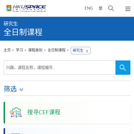
Skip
打
ENG
繁
to
弹
main
开
出
Main
content
搜
主
硏究生
content
菜
寻
全日制课程
start
单
介
面
主页
学习
课程类别
全日制课程
硏究生
搜
搜
兴趣，课程名称，课程编号...
寻
寻
本
网
站
筛选
搜寻CEF课程