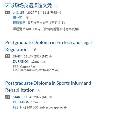
Toggle
环球职场英语深造文凭
panel
开课日期
2027年1月11日 (星期一)
FT
修业期
1年
课程费用
报名港币600元（不可退还）
课程港币148,000 元（含两周香港实地考察费用）
Postgraduate Diploma in FinTech and Legal
Toggle
Regulations
panel
START
11 JAN 2027 (MON)
FT
DURATION
12 months
FEE
Course Fee
HK$180,000 (Subject to approval)
Postgraduate Diploma in Sports Injury and
Toggle
Rehabilitation
panel
START
11 JAN 2027 (MON)
FT
DURATION
12 months
FEE
HK$140,000 (Subject to approval)