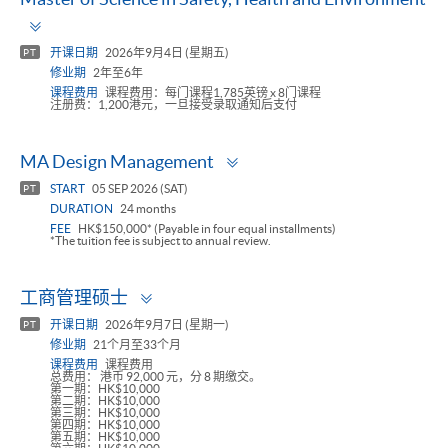
Toggle
panel
开课日期
2026年9月4日 (星期五)
PT
修业期
2年至6年
课程费用
课程费用：每门课程1,785英镑 x 8门课程
注册费：1,200港元，一旦接受录取通知后支付
Toggle
MA Design Management
panel
START
05 SEP 2026 (SAT)
PT
DURATION
24 months
FEE
HK$150,000* (Payable in four equal installments)
*The tuition fee is subject to annual review.
Toggle
工商管理硕士
panel
开课日期
2026年9月7日 (星期一)
PT
修业期
21个月至33个月
课程费用
课程费用
总费用： 港币 92,000 元，分 8 期缴交。
第一期：HK$10,000
第二期：HK$10,000
第三期：HK$10,000
第四期：HK$10,000
第五期：HK$10,000