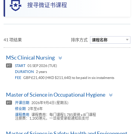
搜寻微证书课程
41 项结果
排序方式
课程名称
Toggle
MSc Clinical Nursing
panel
START
01 SEP 2026 (TUE)
PT
DURATION
2 years
FEE
GBP £21,400 (HKD $211,640) to be paid in six instalments
Toggle
Master of Science in Occupational Hygiene
panel
开课日期
2026年9月4日 (星期五)
PT
修业期
2年至6年
课程费用
课程费用：每门课程1,785英镑 x 8门课程
注册费：1,200港元，一旦接受录取通知后支付
Master of Science in Safety, Health and Environment