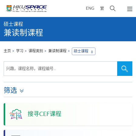
Skip
打
ENG
繁
to
弹
main
开
出
Main
content
搜
主
硕士课程
content
菜
寻
兼读制课程
start
单
介
面
主页
学习
课程类别
兼读制课程
硕士课程
搜
搜
兴趣，课程名称，课程编号...
寻
寻
本
网
站
筛选
搜寻CEF课程