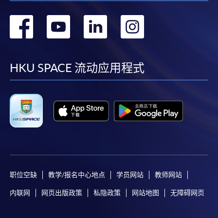
转
转
转
转
到
到
到
到
facebook
youtube
linkedin
instag
HKU SPACE 流动应用程式
职位空缺
教学/报名中心地点
学员网站
教师网站
内联网
网页出版政策
私隐政策
网站地图
无障碍网页