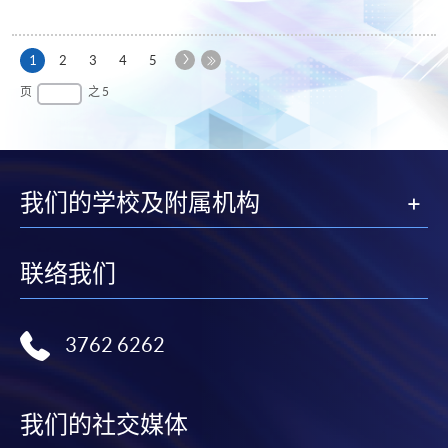
下
本
1
2
3
4
5
一
页
最
页
之 5
页
后
一
页
我们的学校及附属机构
联络我们
3762 6262
我们的社交媒体