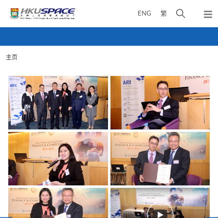
Skip
打
ENG
繁
to
弹
main
开
出
Main
content
搜
主
content
菜
寻
start
单
主页
介
面