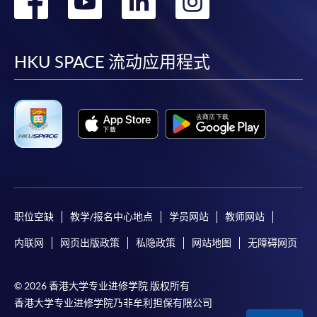
转
转
转
转
到
到
到
到
facebook
youtube
linkedin
instag
HKU SPACE 流动应用程式
职位空缺
教学/报名中心地点
学员网站
教师网站
内联网
网页出版政策
私隐政策
网站地图
无障碍网页
© 2026 香港大学专业进修学院 版权所有
香港大学专业进修学院乃非牟利担保有限公司