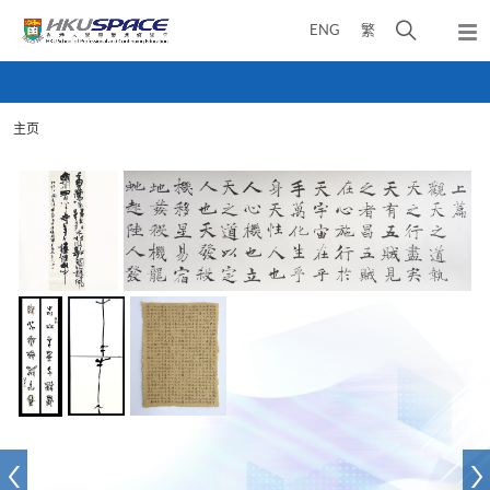
Skip
打
ENG
繁
to
弹
main
开
出
Main
content
搜
主
content
菜
寻
start
单
主页
介
面