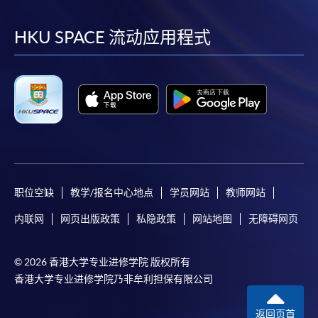
到
到
到
到
facebook
youtube
linkedin
instag
HKU SPACE 流动应用程式
职位空缺
教学/报名中心地点
学员网站
教师网站
内联网
网页出版政策
私隐政策
网站地图
无障碍网页
© 2026 香港大学专业进修学院 版权所有
香港大学专业进修学院乃非牟利担保有限公司
返回页首