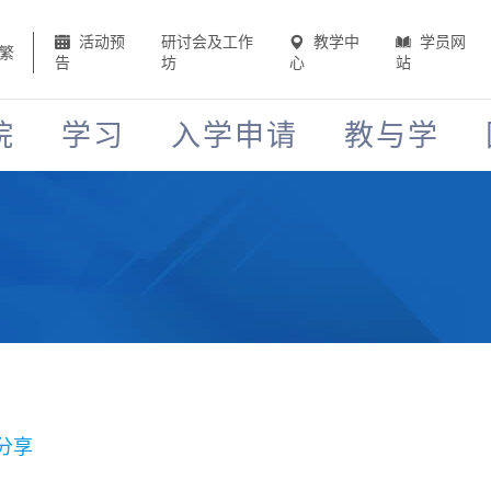
活动预
研讨会及工作
教学中
学员网
繁
告
坊
心
站
院
学习
入学申请
教与学
分享