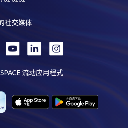
的社交媒体
转
转
转
转
到
到
到
到
facebook
youtube
linkedin
instagram
 SPACE 流动应用程式