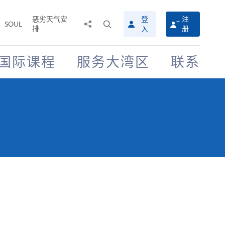
恶劣天气安
登
注
分
打
SOUL
排
册
入
享
开
至
搜
寻
国际课程
服务大湾区
联系
介
面