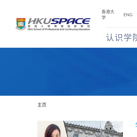
Skip
to
香港大
ENG
main
学
content
认识学
Main
content
start
主页