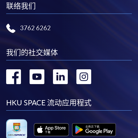
联络我们
3762 6262
我们的社交媒体
转
转
转
转
到
到
到
到
facebook
youtube
linkedin
instag
HKU SPACE 流动应用程式