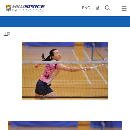
Skip
打
ENG
繁
to
弹
main
开
出
Main
content
搜
主
content
菜
寻
start
单
主页
介
面