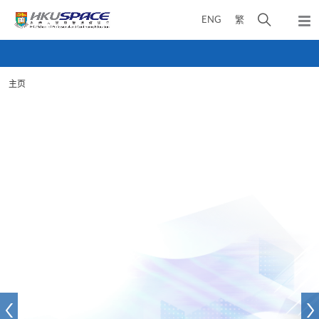
Skip
打
ENG
繁
to
弹
main
开
出
Main
content
搜
主
content
菜
寻
start
单
主页
介
面