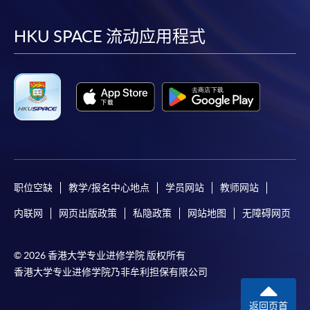
到
到
到
到
facebook
youtube
linkedin
instag
HKU SPACE 流动应用程式
职位空缺
教学/报名中心地点
学员网站
教师网站
内联网
网页出版政策
私隐政策
网站地图
无障碍网页
© 2026 香港大学专业进修学院 版权所有
香港大学专业进修学院乃非牟利担保有限公司
返回页首