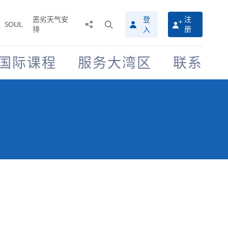
恶劣天气安
登
注
分
打
SOUL
排
册
入
享
开
至
搜
寻
国际课程
服务大湾区
联系
介
面