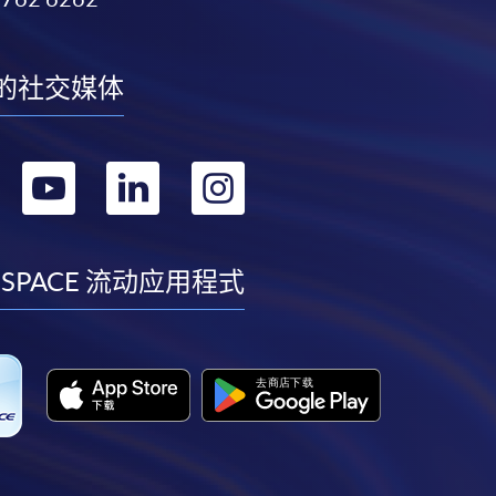
的社交媒体
转
转
转
转
到
到
到
到
facebook
youtube
linkedin
instagram
 SPACE 流动应用程式