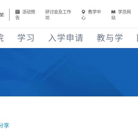
活动预
研讨会及工作
教学中
学员网
繁
告
坊
心
站
院
学习
入学申请
教与学
分享