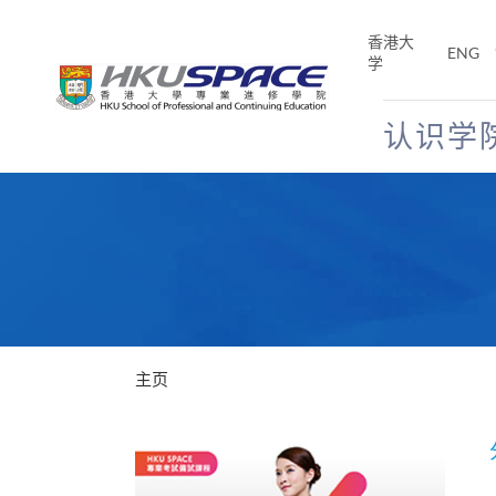
Skip
to
香港大
ENG
main
学
content
认识学
Main
content
start
主页