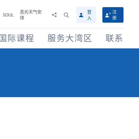
恶劣天气安
登
注
分
打
SOUL
排
册
入
享
开
至
搜
寻
国际课程
服务大湾区
联系
介
面