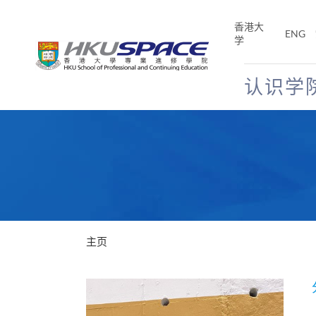
Skip
to
香港大
ENG
main
学
content
认识学
Main
content
start
主页