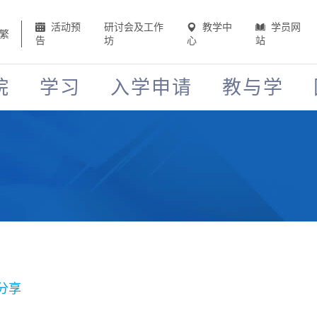
活动预
研讨会及工作
教学中
学员网
繁
告
坊
心
站
院
学习
入学申请
教与学
分享