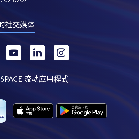
的社交媒体
转
转
转
转
到
到
到
到
facebook
youtube
linkedin
instagram
 SPACE 流动应用程式