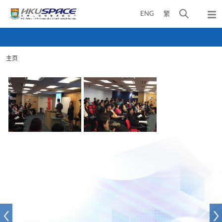
Skip
打
ENG
繁
to
弹
main
开
出
Main
content
搜
主
content
菜
寻
start
单
主页
介
面