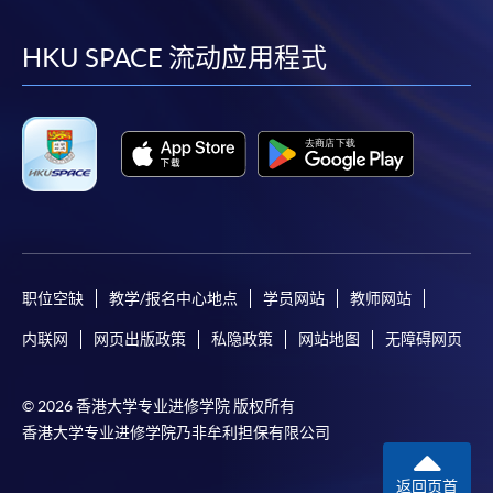
到
到
到
到
facebook
youtube
linkedin
instag
HKU SPACE 流动应用程式
职位空缺
教学/报名中心地点
学员网站
教师网站
内联网
网页出版政策
私隐政策
网站地图
无障碍网页
© 2026 香港大学专业进修学院 版权所有
香港大学专业进修学院乃非牟利担保有限公司
返回页首