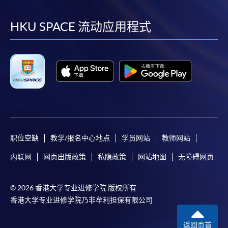
到
到
到
到
facebook
youtube
linkedin
instag
HKU SPACE 流动应用程式
职位空缺
教学/报名中心地点
学员网站
教师网站
内联网
网页出版政策
私隐政策
网站地图
无障碍网页
© 2026 香港大学专业进修学院 版权所有
香港大学专业进修学院乃非牟利担保有限公司
返回页首