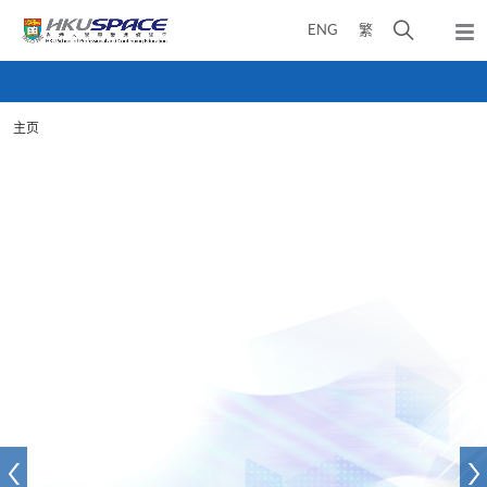
Skip
打
ENG
繁
to
弹
main
开
出
Main
content
搜
主
content
菜
寻
start
单
主页
介
面