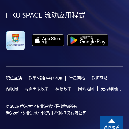
到
到
到
到
facebook
youtube
linkedin
instag
HKU SPACE 流动应用程式
职位空缺
教学/报名中心地点
学员网站
教师网站
内联网
网页出版政策
私隐政策
网站地图
无障碍网页
© 2026 香港大学专业进修学院 版权所有
香港大学专业进修学院乃非牟利担保有限公司
返回页首