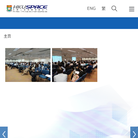
Skip
打
ENG
繁
to
弹
main
开
出
Main
content
搜
主
content
菜
寻
start
单
主页
介
面