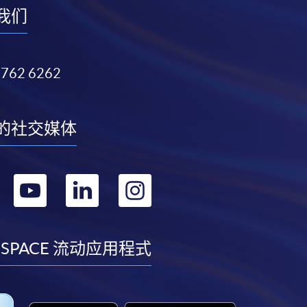
我们
3762 6262
的社交媒体
转
转
转
转
到
到
到
到
facebook
youtube
linkedin
instagram
 SPACE 流动应用程式