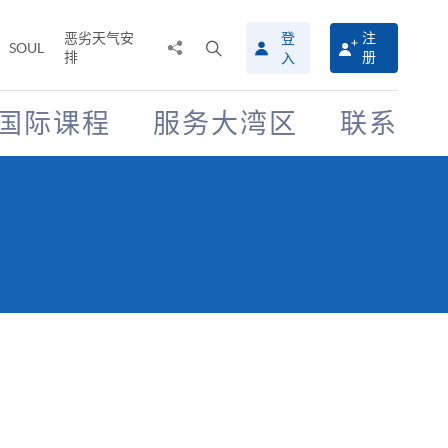
恶劣天气安
登
注
分
打
SOUL
排
册
入
享
开
至
搜
寻
国际课程
服务大湾区
联系
介
面