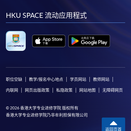
到
到
到
到
facebook
youtube
linkedin
instag
HKU SPACE 流动应用程式
职位空缺
教学/报名中心地点
学员网站
教师网站
内联网
网页出版政策
私隐政策
网站地图
无障碍网页
© 2026 香港大学专业进修学院 版权所有
香港大学专业进修学院乃非牟利担保有限公司
返回页首