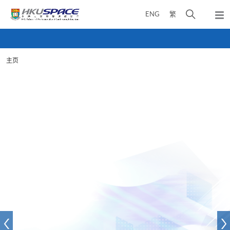
Skip
打
ENG
繁
to
弹
main
开
出
Main
content
搜
主
content
菜
寻
start
单
主页
介
面