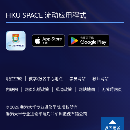
到
到
到
到
facebook
youtube
linkedin
instag
HKU SPACE 流动应用程式
职位空缺
教学/报名中心地点
学员网站
教师网站
内联网
网页出版政策
私隐政策
网站地图
无障碍网页
© 2026 香港大学专业进修学院 版权所有
香港大学专业进修学院乃非牟利担保有限公司
返回页首