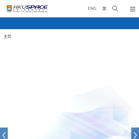
Skip
打
ENG
繁
to
弹
main
开
出
Main
content
搜
主
content
菜
寻
start
单
主页
介
面