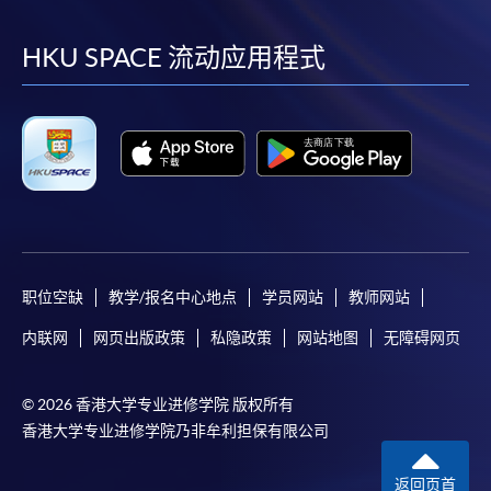
到
到
到
到
facebook
youtube
linkedin
instag
HKU SPACE 流动应用程式
职位空缺
教学/报名中心地点
学员网站
教师网站
内联网
网页出版政策
私隐政策
网站地图
无障碍网页
© 2026 香港大学专业进修学院 版权所有
香港大学专业进修学院乃非牟利担保有限公司
返回页首