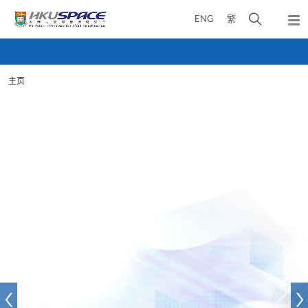
Skip
打
ENG
繁
to
弹
main
开
出
Main
content
搜
主
content
菜
寻
start
单
主页
介
面