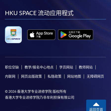
到
到
到
到
facebook
youtube
linkedin
instag
HKU SPACE 流动应用程式
职位空缺
教学/报名中心地点
学员网站
教师网站
内联网
网页出版政策
私隐政策
网站地图
无障碍网页
© 2026 香港大学专业进修学院 版权所有
香港大学专业进修学院乃非牟利担保有限公司
返回页首