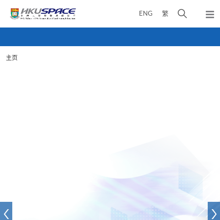
Skip
打
ENG
繁
to
弹
main
开
出
Main
content
搜
主
content
菜
寻
start
单
主页
介
面