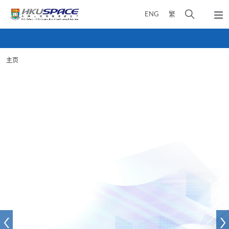
Skip
打
ENG
繁
to
弹
main
开
出
Main
content
搜
主
content
菜
寻
start
单
主页
介
面