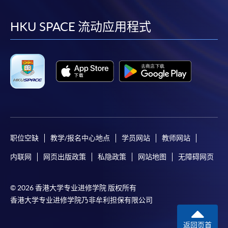
到
到
到
到
facebook
youtube
linkedin
instag
HKU SPACE 流动应用程式
职位空缺
教学/报名中心地点
学员网站
教师网站
内联网
网页出版政策
私隐政策
网站地图
无障碍网页
© 2026 香港大学专业进修学院 版权所有
香港大学专业进修学院乃非牟利担保有限公司
返回页首