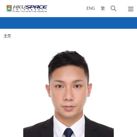
Skip
打
ENG
繁
to
弹
main
开
出
Main
content
搜
主
content
菜
寻
start
单
主页
介
面