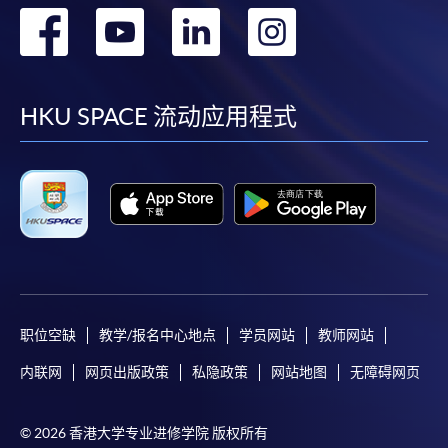
转
转
转
转
到
到
到
到
facebook
youtube
linkedin
instag
HKU SPACE 流动应用程式
职位空缺
教学/报名中心地点
学员网站
教师网站
内联网
网页出版政策
私隐政策
网站地图
无障碍网页
© 2026 香港大学专业进修学院 版权所有