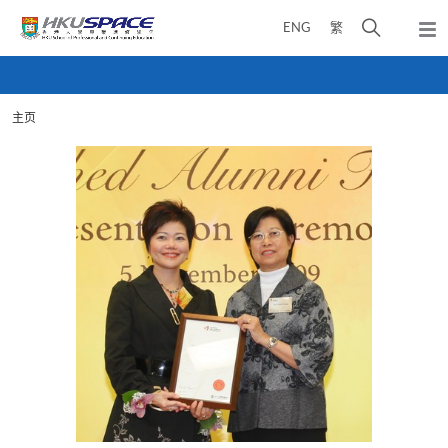
Skip
打
ENG
繁
to
弹
main
开
出
Main
content
搜
主
content
菜
寻
start
单
主页
介
面