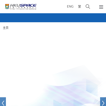
Skip
打
ENG
繁
to
弹
main
开
出
Main
content
搜
主
content
菜
寻
start
单
主页
介
面