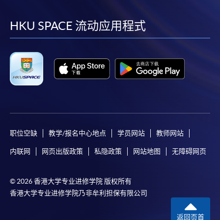
到
到
到
到
facebook
youtube
linkedin
instag
HKU SPACE 流动应用程式
职位空缺
教学/报名中心地点
学员网站
教师网站
内联网
网页出版政策
私隐政策
网站地图
无障碍网页
© 2026 香港大学专业进修学院 版权所有
香港大学专业进修学院乃非牟利担保有限公司
返回页首