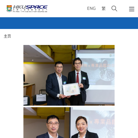
Skip
打
ENG
繁
to
弹
main
开
出
Main
content
搜
主
content
菜
寻
start
单
主页
介
面