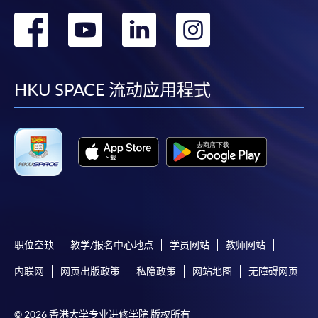
转
转
转
转
到
到
到
到
facebook
youtube
linkedin
instag
HKU SPACE 流动应用程式
职位空缺
教学/报名中心地点
学员网站
教师网站
内联网
网页出版政策
私隐政策
网站地图
无障碍网页
© 2026 香港大学专业进修学院 版权所有